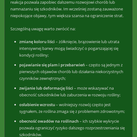
reakcja pozwala zapobiec dalszemu rozwojowi chorób lub
namnażaniu się szkodników. Im wcześniej zostaną zauważone
niepokojące objawy, tym większa szansa na ograniczenie strat.
Szczególną uwagę warto zwrócić na:
zmianę koloru liści
– żółknięcie, brązowienie lub utrata
intensywnej barwy mogą świadczyć o pogarszającej się
kondycji rośliny;
pojawianie się plam i przebarwień
– często są jednym z
pierwszych objawów chorób lub działania niekorzystnych
czynników zewnętrznych;
zwijanie lub deformację liści
– może wskazywać na
obecność szkodników lub zaburzenia w rozwoju rośliny;
osłabienie wzrostu
– wolniejszy rozwój często jest
sygnałem, że roślina zmaga się z problemem zdrowotnym;
obecność owadów na roślinach
– ich szybkie wykrycie
pozwala ograniczyć ryzyko dalszego rozprzestrzeniania się
szkodników.