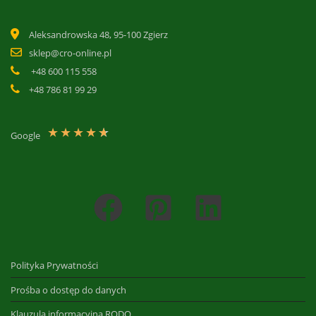
Aleksandrowska 48, 95-100 Zgierz
sklep@cro-online.pl
+48 600 115 558
+48 786 81 99 29
★
★
★
★
★
Google
Polityka Prywatności
Prośba o dostęp do danych
Klauzula informacyjna RODO