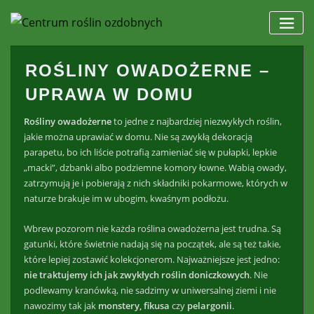
Skip
to
content
ROŚLINY OWADOŻERNE –
UPRAWA W DOMU
Rośliny owadożerne
to jedne z najbardziej niezwykłych roślin,
jakie można uprawiać w domu. Nie są zwykłą dekoracją
parapetu, bo ich liście potrafią zamieniać się w pułapki, lepkie
„macki”, dzbanki albo podziemne komory łowne. Wabią owady,
zatrzymują je i pobierają z nich składniki pokarmowe, których w
naturze brakuje im w ubogim, kwaśnym podłożu.
Wbrew pozorom nie każda roślina owadożerna jest trudna. Są
gatunki, które świetnie nadają się na początek, ale są też takie,
które lepiej zostawić kolekcjonerom. Najważniejsze jest jedno:
nie traktujemy ich jak zwykłych roślin doniczkowych
. Nie
podlewamy kranówką, nie sadzimy w uniwersalnej ziemi i nie
nawozimy tak jak
monstery, fikusa
czy
pelargonii
.