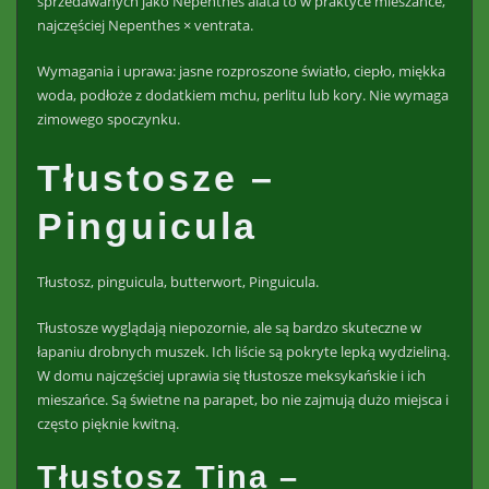
sprzedawanych jako Nepenthes alata to w praktyce mieszańce,
najczęściej Nepenthes × ventrata.
Wymagania i uprawa: jasne rozproszone światło, ciepło, miękka
woda, podłoże z dodatkiem mchu, perlitu lub kory. Nie wymaga
zimowego spoczynku.
Tłustosze –
Pinguicula
Tłustosz, pinguicula, butterwort, Pinguicula.
Tłustosze wyglądają niepozornie, ale są bardzo skuteczne w
łapaniu drobnych muszek. Ich liście są pokryte lepką wydzieliną.
W domu najczęściej uprawia się tłustosze meksykańskie i ich
mieszańce. Są świetne na parapet, bo nie zajmują dużo miejsca i
często pięknie kwitną.
Tłustosz Tina –