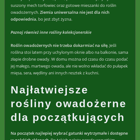
suszony mech torfowiec oraz gotowe mieszanki do roślin
owadożernych.
Ziemia uniwersalna nie jest dla nich
odpowiednia
, bo jest zbyt żyzna.
Poznaj również inne rośliny kolekcjonerskie
Roślin owadożernych nie trzeba dokarmiać na siłę
. Jeśli
roślina stoi latem przy uchylonym oknie albo na balkonie, sama
złapie drobne owady. W domu można od czasu do czasu podać
jej małego, martwego owada, ale nie wolno wkładać do pułapek
mięsa, sera, wędliny ani innych resztek z kuchni.
Najłatwiejsze
rośliny owadożerne
dla początkujących
Na początek najlepiej wybrać gatunki wytrzymałe i dostępne
w polskich sklepach
. Do takich należą przede wszystkim