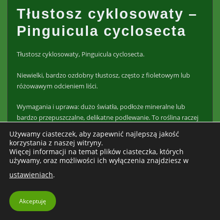
Tłustosz cyklosowaty –
Pinguicula cyclosecta
Tłustosz cyklosowaty, Pinguicula cyclosecta.
Niewielki, bardzo ozdobny tłustosz, często z fioletowym lub
różowawym odcieniem liści.
Wymagania i uprawa: dużo światła, podłoże mineralne lub
bardzo przepuszczalne, delikatne podlewanie. To roślina raczej
dla osób, które mają już doświadczenie z tłustoszami.
Używamy ciasteczek, aby zapewnić najlepszą jakość
korzystania z naszej witryny.
Tłustosz Essera –
Więcej informacji na temat plików ciasteczka, których
używamy, oraz możliwości ich wyłączenia znajdziesz w
Pinguicula esseriana
ustawieniach
.
Tłustosz Essera, Pinguicula esseriana.
Akceptuję
Miniaturowy tłustosz o drobnej rozecie. Bardzo ładny, ale