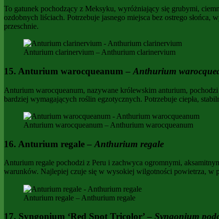
To gatunek pochodzący z Meksyku, wyróżniający się grubymi, ciemnoz
ozdobnych liściach. Potrzebuje jasnego miejsca bez ostrego słońca, 
przeschnie.
Anturium clarinervium – Anthurium clarinervium
15. Anturium warocqueanum –
Anthurium warocqu
Anturium warocqueanum, nazywane królewskim anturium, pochodzi z Ko
bardziej wymagających roślin egzotycznych. Potrzebuje ciepła, stab
Anturium warocqueanum – Anthurium warocqueanum
16. Anturium regale –
Anthurium regale
Anturium regale pochodzi z Peru i zachwyca ogromnymi, aksamitnymi
warunków. Najlepiej czuje się w wysokiej wilgotności powietrza, w
Anturium regale – Anthurium regale
17. Syngonium ‘Red Spot Tricolor’ –
Syngonium pod