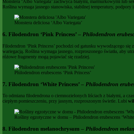
Monstera ‘Albo Variegata’ zachwyca białymi, marmurkowymi lub sektor
Roślina wymaga jasnego stanowiska, stabilnej temperatury, podpory 
Monstera deliciosa ‘Albo Variegata’
6. Filodendron ‘Pink Princess’ –
Philodendron erubes
Filodendron ‘Pink Princess’ pochodzi od gatunku wywodzącego się z
wariegacją. Roślina wymaga jasnego, rozproszonego światła, aby ut
różowe fragmenty mogą pojawiać się rzadziej.
Philodendron erubescens ‘Pink Princess’
7. Filodendron ‘White Princess’ –
Philodendron erube
To odmiana filodendrona o ciemnozielonych liściach z białymi, a c
ciepłym pomieszczeniu, przy jasnym, rozproszonym świetle. Lubi
wi
Rośliny egzotyczne w domu – Philodendron erubescens ‘White
8. Filodendron melanochrysum –
Philodendron mela