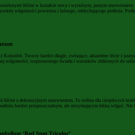
ielonymi liśćmi w kształcie serca i wyraźnym, jasnym unerwieniem. J
wysokiej wilgotności powietrza i luźnego, oddychającego podłoża. Pod
eanum
lumbii. Tworzy bardzo długie, zwisające, aksamitne liście z jasnym 
ilnej wilgotności, rozproszonego światła i warunków zbliżonych do sz
 liśćmi z dekoracyjnym unerwieniem. To roślina dla cierpliwych kole
 podłożu bardzo przepuszczalnym, ale utrzymującym lekką wilgoć. Nie
ophyllum
‘Red Spot Tricolor’