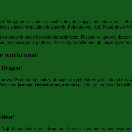
mi
. Mogą być aksamitne, metalicznie połyskujące, niemal czarne, sre
dzące z lasów tropikalnych Ameryki Południowej, Azji Południowo-Ws
 i osłoniętych przed bezpośrednim słońcem. Dlatego w uprawie domowej
e, przepuszczalne podłoże. Wiele z tych roślin nie lubi ciężkiej ziemi
re warto znać
r Dragon’
dniowo-Wschodniej i należy do najbardziej efektownych alokazji upra
ę. Wymaga
jasnego, rozproszonego światła
, lekkiego podłoża dla rośl
elvet’
 Azji. Jej niemal czarne, aksamitne liście z jasnym unerwieniem spraw