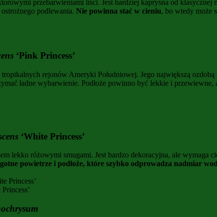
owymi przebarwieniami liści. Jest bardziej kapryśna od klasycznej mo
i ostrożnego podlewania.
Nie powinna stać w cieniu
, bo wtedy może sł
cens
‘Pink Princess’
 tropikalnych rejonów Ameryki Południowej. Jego największą ozdobą s
rzymać ładne wybarwienie. Podłoże powinno być lekkie i przewiewne, a
scens
‘White Princess’
zasem lekko różowymi smugami. Jest bardzo dekoracyjna, ale wymaga c
lgotne powietrze i podłoże, które szybko odprowadza nadmiar wo
 Princess’
nochrysum