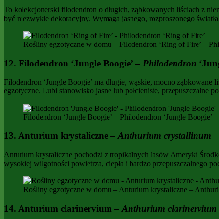
To kolekcjonerski filodendron o długich, ząbkowanych liściach z nier
być niezwykle dekoracyjny. Wymaga jasnego, rozproszonego światła, l
Rośliny egzotyczne w domu – Filodendron ‘Ring of Fire’ – Phi
12. Filodendron ‘Jungle Boogie’ –
Philodendron
‘Jung
Filodendron ‘Jungle Boogie’ ma długie, wąskie, mocno ząbkowane liśc
egzotyczne. Lubi stanowisko jasne lub półcieniste, przepuszczalne 
Filodendron ‘Jungle Boogie’ – Philodendron ‘Jungle Boogie’
13. Anturium krystaliczne –
Anthurium crystallinum
Anturium krystaliczne pochodzi z tropikalnych lasów Ameryki Środko
wysokiej wilgotności powietrza, ciepła i bardzo przepuszczalnego po
Rośliny egzotyczne w domu – Anturium krystaliczne – Anthuri
14. Anturium clarinervium –
Anthurium clarinervium