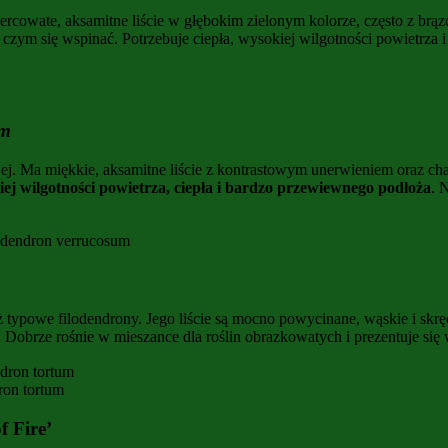
sercowate, aksamitne liście w głębokim zielonym kolorze, często z b
 czym się wspinać. Potrzebuje ciepła, wysokiej wilgotności powietrza 
um
 Ma miękkie, aksamitne liście z kontrastowym unerwieniem oraz charak
ej wilgotności powietrza, ciepła i bardzo przewiewnego podłoża
. 
odendron verrucosum
ż typowe filodendrony. Jego liście są mocno powycinane, wąskie i skrę
 Dobrze rośnie w mieszance dla roślin obrazkowatych i prezentuje się w
ron tortum
f Fire’