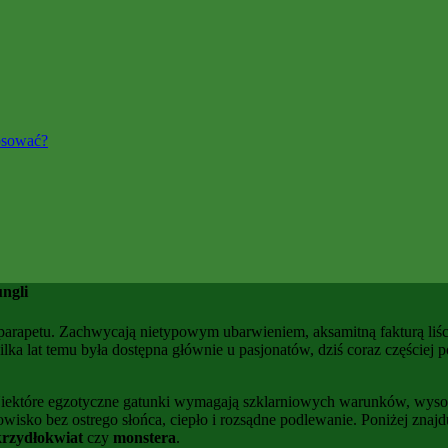
osować?
ngli
parapetu. Zachwycają nietypowym ubarwieniem, aksamitną fakturą liś
ilka lat temu była dostępna głównie u pasjonatów, dziś coraz częściej 
Niektóre egzotyczne gatunki wymagają szklarniowych warunków, wysoki
owisko bez ostrego słońca, ciepło i rozsądne podlewanie. Poniżej znajd
krzydłokwiat
czy
monstera
.