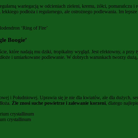
egularną wariegacją w odcieniach zieleni, kremu, żółci, pomarańczu i r
ekkiego podłoża i regularnego, ale ostrożnego podlewania. Im lepsze ś
lodendron ‘Ring of Fire’
le Boogie’
ie, które nadają mu dziki, tropikalny wygląd. Jest efektowny, a przy
podłoże i umiarkowane podlewanie. W dobrych warunkach tworzy dużą, w
wej i Południowej. Uprawia się je nie dla kwiatów, ale dla dużych, 
dłoża.
Źle znosi suche powietrze i zalewanie korzeni
, dlatego najlep
um crystallinum