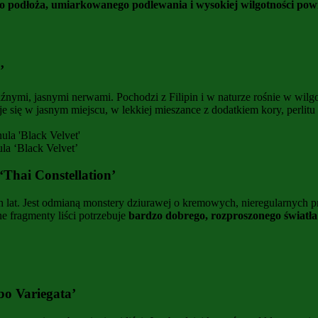
o podłoża, umiarkowanego podlewania i wysokiej wilgotności pow
’
raźnymi, jasnymi nerwami. Pochodzi z Filipin i w naturze rośnie w w
zuje się w jasnym miejscu, w lekkiej mieszance z dodatkiem kory, perli
ula ‘Black Velvet’
‘Thai Constellation’
ch lat. Jest odmianą monstery dziurawej o kremowych, nieregularnych
e fragmenty liści potrzebuje
bardzo dobrego, rozproszonego światła
bo Variegata’