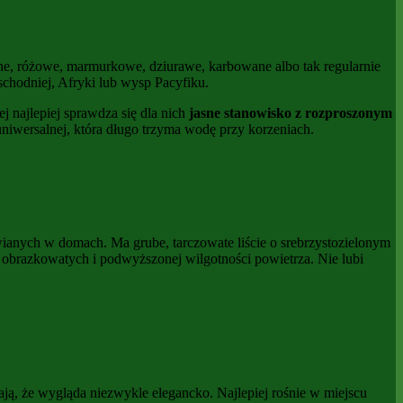
brne, różowe, marmurkowe, dziurawe, karbowane albo tak regularnie
chodniej, Afryki lub wysp Pacyfiku.
 najlepiej sprawdza się dla nich
jasne stanowisko z rozproszonym
 uniwersalnej, która długo trzyma wodę przy korzeniach.
wianych w domach. Ma grube, tarczowate liście o srebrzystozielonym
in obrazkowatych i podwyższonej wilgotności powietrza. Nie lubi
iają, że wygląda niezwykle elegancko. Najlepiej rośnie w miejscu