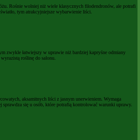
óżu. Rośnie wolniej niż wiele klasycznych filodendronów, ale potrafi
wiatło, tym atrakcyjniejsze wybarwienie liści.
 tym zwykle łatwiejszy w uprawie niż bardziej kapryśne odmiany
yrazistą roślinę do salonu.
sercowatych, aksamitnych liści z jasnym unerwieniem. Wymaga
iej sprawdza się u osób, które potrafią kontrolować warunki uprawy.