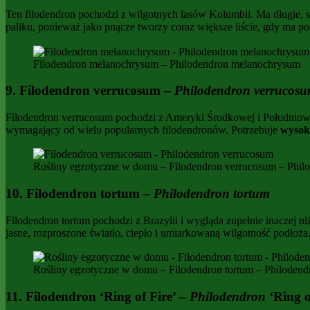
Ten filodendron pochodzi z wilgotnych lasów Kolumbii. Ma długie, 
paliku, ponieważ jako pnącze tworzy coraz większe liście, gdy ma po
Filodendron melanochrysum – Philodendron melanochrysum
9. Filodendron verrucosum –
Philodendron verrucos
Filodendron verrucosum pochodzi z Ameryki Środkowej i Południowej.
wymagający od wielu popularnych filodendronów. Potrzebuje
wysoki
Rośliny egzotyczne w domu – Filodendron verrucosum – Phil
10. Filodendron tortum –
Philodendron tortum
Filodendron tortum pochodzi z Brazylii i wygląda zupełnie inaczej ni
jasne, rozproszone światło, ciepło i umiarkowaną wilgotność podłoża.
Rośliny egzotyczne w domu – Filodendron tortum – Philodend
11. Filodendron ‘Ring of Fire’ –
Philodendron
‘Ring o