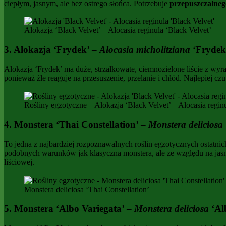
ciepłym, jasnym, ale bez ostrego słońca. Potrzebuje
przepuszczalneg
Alokazja ‘Black Velvet’ – Alocasia reginula ‘Black Velvet’
3. Alokazja ‘Frydek’ –
Alocasia micholitziana
‘Frydek
Alokazja ‘Frydek’ ma duże, strzałkowate, ciemnozielone liście z wy
ponieważ źle reaguje na przesuszenie, przelanie i chłód. Najlepiej c
Rośliny egzotyczne – Alokazja ‘Black Velvet’ – Alocasia regin
4. Monstera ‘Thai Constellation’ –
Monstera deliciosa
To jedna z najbardziej rozpoznawalnych roślin egzotycznych ostatni
podobnych warunków jak klasyczna monstera, ale ze względu na jasn
liściowej.
Monstera deliciosa ‘Thai Constellation’
5. Monstera ‘Albo Variegata’ –
Monstera deliciosa
‘Al