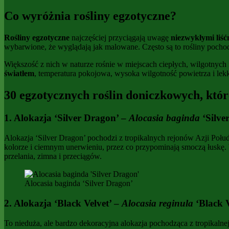
Co wyróżnia rośliny egzotyczne?
Rośliny egzotyczne
najczęściej przyciągają uwagę
niezwykłymi liść
wybarwione, że wyglądają jak malowane. Często są to rośliny pocho
Większość z nich w naturze rośnie w miejscach ciepłych, wilgotnych
światłem
, temperatura pokojowa, wysoka wilgotność powietrza i lekki
30 egzotycznych roślin doniczkowych, któ
1. Alokazja ‘Silver Dragon’ –
Alocasia baginda
‘Silve
Alokazja ‘Silver Dragon’ pochodzi z tropikalnych rejonów Azji Połu
kolorze i ciemnym unerwieniu, przez co przypominają smoczą łusk
przelania, zimna i przeciągów.
Alocasia baginda ‘Silver Dragon’
2. Alokazja ‘Black Velvet’ –
Alocasia reginula
‘Black V
To nieduża, ale bardzo dekoracyjna alokazja pochodząca z tropikalnej