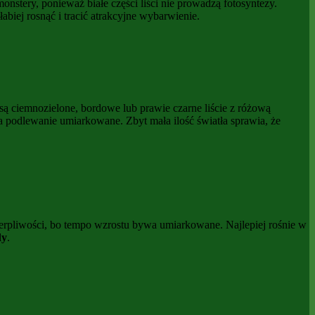
nstery, ponieważ białe części liści nie prowadzą fotosyntezy.
abiej rosnąć i tracić atrakcyjne wybarwienie.
ą ciemnozielone, bordowe lub prawie czarne liście z różową
 podlewanie umiarkowane. Zbyt mała ilość światła sprawia, że
ierpliwości, bo tempo wzrostu bywa umiarkowane. Najlepiej rośnie w
dy
.