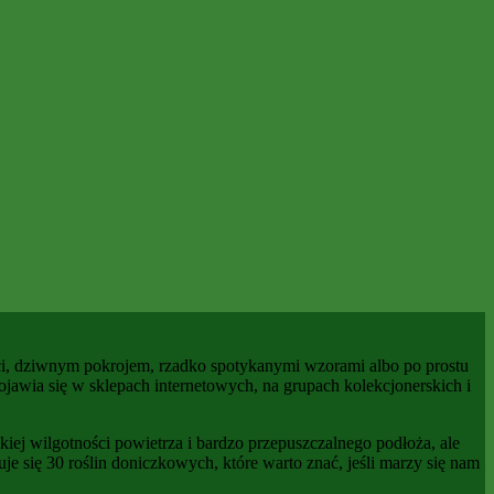
ci, dziwnym pokrojem, rzadko spotykanymi wzorami albo po prostu
pojawia się w sklepach internetowych, na grupach kolekcjonerskich i
ej wilgotności powietrza i bardzo przepuszczalnego podłoża, ale
uje się 30 roślin doniczkowych, które warto znać, jeśli marzy się nam