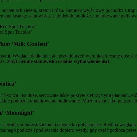
 odcieniach zieleni, kremu i różu. Gatunek wyjściowy pochodzi z trop
 wymaga jasnego stanowiska. Lubi lekkie podłoże, umiarkowane podlew
d Spot Tricolor’
llum
‘Milk Confetti’
gami. Wygląda delikatnie, ale przy dobrych warunkach rośnie dość chę
kre.
Zbyt ciemne stanowisko osłabia wybarwienie liści
.
xotica’
xotica’ ma duże, sercowate liście pokryte srebrzystymi plamami, które
ekkie podłoże i umiarkowane podlewanie. Może rosnąć jako pnącze alb
ii
‘Moonlight’
ie są grube, srebrzystozielone i elegancko połyskujące. Roślina wygląda
zczalnego podłoża i podlewania dopiero wtedy, gdy część podłoża przes