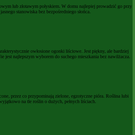
rązowym lub złotawym połyskiem. W domu najlepiej prowadzić go przy
i jasnego stanowiska bez bezpośredniego słońca.
terystycznie owłosione ogonki liściowe. Jest piękny, ale bardziej
Nie jest najlepszym wyborem do suchego mieszkania bez nawilżacza.
cone, przez co przypominają zielone, egzotyczne pióra. Roślina lubi
yjątkowo na tle roślin o dużych, pełnych liściach.