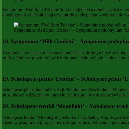
Syngonium ‘Red Spot Tricolor’ to kolekcjonerska odmiana z liśćmi w
łatwiejsza niż wiele alokazji czy anturiów, ale piękne wybarwienie
Syngonium ‘Red Spot Tricolor’ – Syngonium podophyllum ‘Re
18. Syngonium ‘Milk Confetti’ –
Syngonium podophy
Ta odmiana ma jasne, mlecznozielone liście z drobnymi różowymi pie
słońca. Podłoże powinno być lekkie, stale lekko wilgotne, ale nie mo
19. Scindapsus pictus ‘Exotica’ –
Scindapsus pictus
‘E
Scindapsus pictus pochodzi z Azji Południowo-Wschodniej. Odmiana ‘E
stosunkowo wdzięczna w uprawie. Lubi jasne, rozproszone światło, l
20. Scindapsus treubii ‘Moonlight’ –
Scindapsus treub
Scindapsus treubii ‘Moonlight’ pochodzi z tropikalnej Azji. Jego liśc
rośnie w jasnym miejscu, ale bez ostrego słońca. Potrzebuje przepus