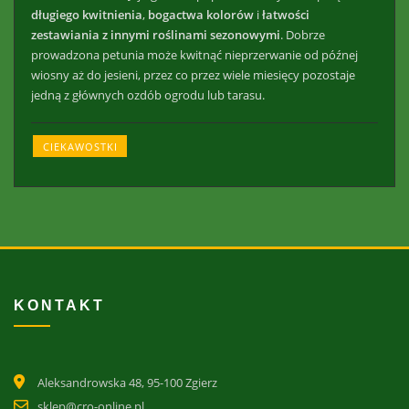
długiego kwitnienia
,
bogactwa kolorów
i
łatwości
zestawiania z innymi roślinami sezonowymi
. Dobrze
prowadzona petunia może kwitnąć nieprzerwanie od późnej
wiosny aż do jesieni, przez co przez wiele miesięcy pozostaje
jedną z głównych ozdób ogrodu lub tarasu.
CIEKAWOSTKI
KONTAKT
Aleksandrowska 48, 95-100 Zgierz
sklep@cro-online.pl