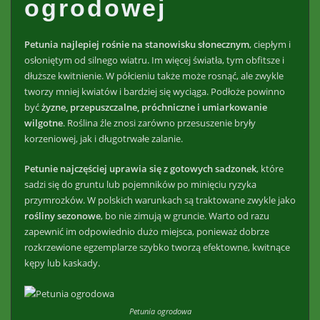
ogrodowej
Petunia najlepiej rośnie na stanowisku słonecznym
, ciepłym i
osłoniętym od silnego wiatru. Im więcej światła, tym obfitsze i
dłuższe kwitnienie. W półcieniu także może rosnąć, ale zwykle
tworzy mniej kwiatów i bardziej się wyciąga. Podłoże powinno
być
żyzne, przepuszczalne, próchniczne i umiarkowanie
wilgotne
. Roślina źle znosi zarówno przesuszenie bryły
korzeniowej, jak i długotrwałe zalanie.
Petunie najczęściej uprawia się z gotowych sadzonek
, które
sadzi się do gruntu lub pojemników po minięciu ryzyka
przymrozków. W polskich warunkach są traktowane zwykle jako
rośliny sezonowe
, bo nie zimują w gruncie. Warto od razu
zapewnić im odpowiednio dużo miejsca, ponieważ dobrze
rozkrzewione egzemplarze szybko tworzą efektowne, kwitnące
kępy lub kaskady.
Petunia ogrodowa