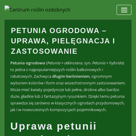
Skip
to
content
PETUNIA OGRODOWA –
UPRAWA, PIELĘGNACJA I
ZASTOSOWANIE
Petunia ogrodowa
(
Petunia × atkinsiana
, syn.
Petunia × hybrida
)
to jedna z najpopularniejszych roślin balkonowych i
rabatowych. Zachwyca
długim kwitnieniem
, ogromnym
wyborem kolorów i form oraz wszechstronnym zastosowaniem.
Może mieć kwiaty pojedyncze lub pełne, drobne albo bardzo
duże, gładkie lub z fantazyjnym rysunkiem. Dzięki temu petunia
sprawdza się zarówno w klasycznych ogrodach przydomowych,
jak i w nowoczesnych kompozycjach pojemnikowych.
Uprawa petunii