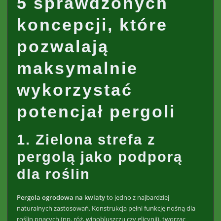
5 sprawdzonych
koncepcji, które
pozwalają
maksymalnie
wykorzystać
potencjał pergoli
1. Zielona strefa z
pergolą jako podporą
dla roślin
Pergola ogrodowa
na kwiaty
to jedno z najbardziej
naturalnych zastosowań. Konstrukcja pełni funkcję nośną dla
roślin pnących (np. róż, winobluszczu czy glicynii), tworząc