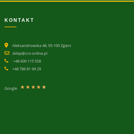
KONTAKT
Aleksandrowska 48, 95-100 Zgierz
sklep@cro-online.pl
+48 600 115 558
+48 786 81 99 29
★
★
★
★
★
Google