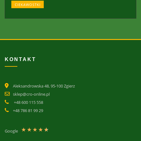
CIEKAWOSTKI
KONTAKT
Aleksandrowska 48, 95-100 Zgierz
sklep@cro-online.pl
+48 600 115 558
+48 786 81 99 29
★
★
★
★
★
Google