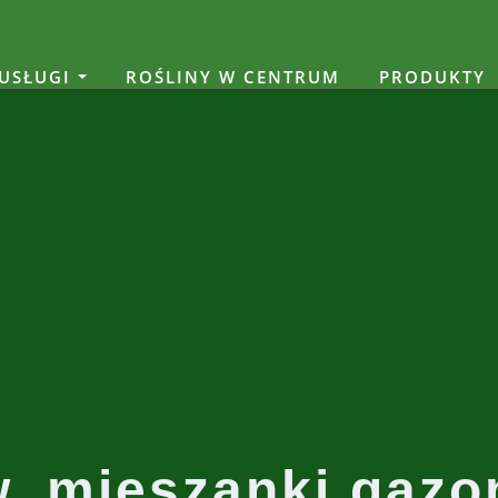
USŁUGI
ROŚLINY W CENTRUM
PRODUKTY
w, mieszanki gaz