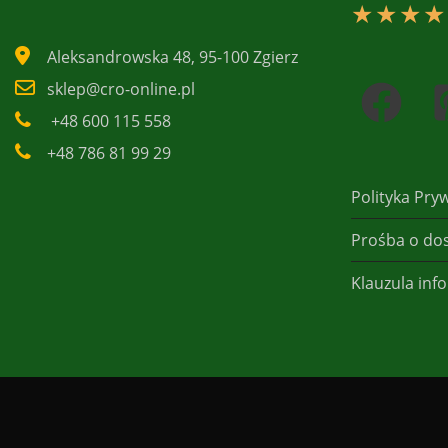
★
★
★
★
Aleksandrowska 48, 95-100 Zgierz
sklep@cro-online.pl
+48 600 115 558
+48 786 81 99 29
Polityka Pry
Prośba o do
Klauzula in