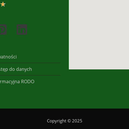
★
watności
stęp do danych
formacyjna RODO
Copyright © 2025