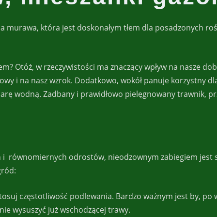
 murawa, która jest doskonałym tłem dla posadzonych rośli
em? Otóż, w rzeczywistości ma znaczący wpływ na nasze dob
wowy i na nasz wzrok. Dodatkowo, wokół panuje korzystny dl
 parę wodną. Zadbany i prawidłowo pielęgnowany trawnik, pr
 i równomiernych odrostów, nieodzownym zabiegiem jest s
gród:
tosuj częstotliwość podlewania. Bardzo ważnym jest by, po 
nie wysuszyć już wschodzącej trawy.