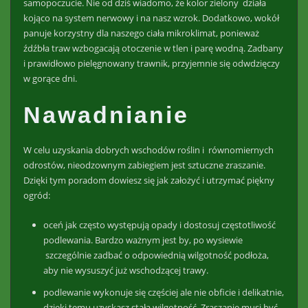
samopoczucie. Nie od dziś wiadomo, że kolor zielony działa
kojąco na system nerwowy i na nasz wzrok. Dodatkowo, wokół
panuje korzystny dla naszego ciała mikroklimat, ponieważ
źdźbła traw wzbogacają otoczenie w tlen i parę wodną. Zadbany
i prawidłowo pielęgnowany trawnik, przyjemnie się odwdzięczy
w gorące dni.
Nawadnianie
W celu uzyskania dobrych wschodów roślin i równomiernych
odrostów, nieodzownym zabiegiem jest sztuczne zraszanie.
Dzięki tym poradom dowiesz się jak założyć i utrzymać piękny
ogród:
oceń jak często występują opady i dostosuj częstotliwość
podlewania. Bardzo ważnym jest by, po wysiewie
szczególnie zadbać o odpowiednią wilgotność podłoża,
aby nie wysuszyć już wschodzącej trawy.
podlewanie wykonuje się częściej ale nie obficie i delikatnie,
dzięki temu uzyskasz stałą wilgotność. Zraszanie musi być