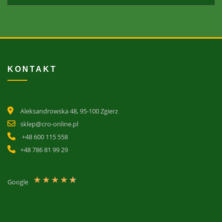
KONTAKT
Aleksandrowska 48, 95-100 Zgierz
sklep@cro-online.pl
+48 600 115 558
+48 786 81 99 29
★
★
★
★
★
Google