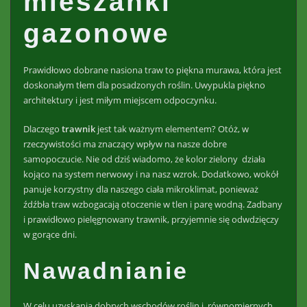
mieszanki
gazonowe
Prawidłowo dobrane nasiona traw to piękna murawa, która jest
doskonałym tłem dla posadzonych roślin. Uwypukla piękno
architektury i jest miłym miejscem odpoczynku.
Dlaczego
trawnik
jest tak ważnym elementem? Otóż, w
rzeczywistości ma znaczący wpływ na nasze dobre
samopoczucie. Nie od dziś wiadomo, że kolor zielony działa
kojąco na system nerwowy i na nasz wzrok. Dodatkowo, wokół
panuje korzystny dla naszego ciała mikroklimat, ponieważ
źdźbła traw wzbogacają otoczenie w tlen i parę wodną. Zadbany
i prawidłowo pielęgnowany trawnik, przyjemnie się odwdzięczy
w gorące dni.
Nawadnianie
W celu uzyskania dobrych wschodów roślin i równomiernych