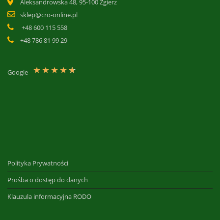
Aleksandrowska 48, 95-100 Zgierz
sklep@cro-online.pl
+48 600 115 558
+48 786 81 99 29
★
★
★
★
★
Google
Polityka Prywatności
Prośba o dostęp do danych
Klauzula informacyjna RODO