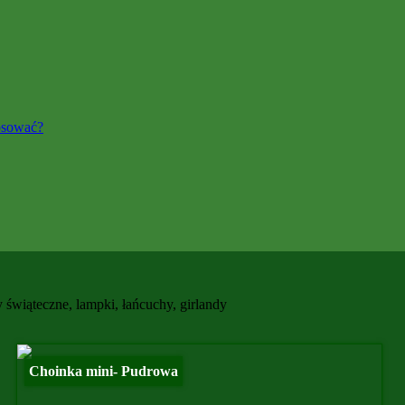
osować?
y świąteczne, lampki, łańcuchy, girlandy
Choinka mini- Pudrowa