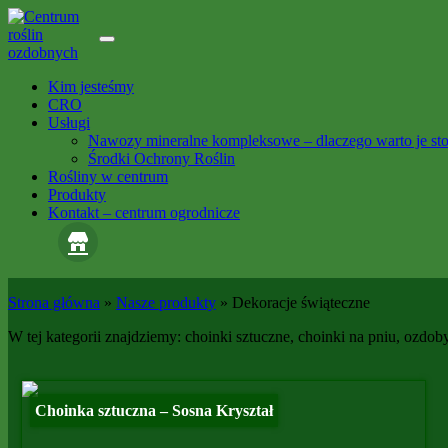
Skip
to
content
Kim jesteśmy
CRO
Usługi
Nawozy mineralne kompleksowe – dlaczego warto je st
Środki Ochrony Roślin
Rośliny w centrum
Produkty
Kontakt – centrum ogrodnicze
Strona główna
»
Nasze produkty
»
Dekoracje świąteczne
W tej kategorii znajdziemy: choinki sztuczne, choinki na pniu, ozdob
Choinka sztuczna – Sosna Kryształ