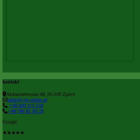
kontakt
Aleksandrowska 48, 95-100 Zgierz
sklep@cro-online.pl
+48 600 115 558
+48 786 81 99 29
Google
★
★
★
★
★