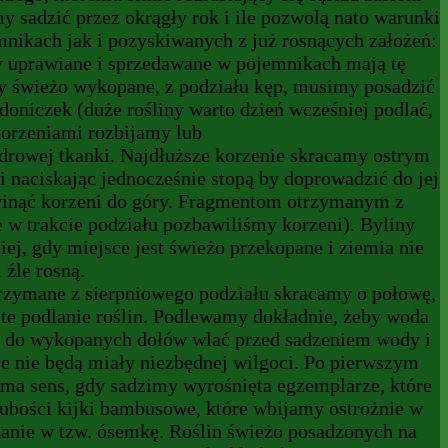
 sadzić przez okrągły rok i ile pozwolą nato warunki
nikach jak i pozyskiwanych z już rosnących założeń:
iny uprawiane i sprzedawane w pojemnikach mają tę
y świeżo wykopane, z podziału kęp, musimy posadzić
doniczek (duże rośliny warto dzień wcześniej podlać,
 korzeniami rozbijamy lub
drowej tkanki. Najdłuższe korzenie skracamy ostrym
mi naciskając jednocześnie stopą by doprowadzić do jej
dwinąć korzeni do góry. Fragmentom otrzymanym z
e w trakcie podziału pozbawiliśmy korzeni). Byliny
iej, gdy miejsce jest świeżo przekopane i ziemia nie
 źle rosną.
trzymane z sierpniowego podziału skracamy o połowę,
ite podlanie roślin. Podlewamy dokładnie, żeby woda
rto do wykopanych dołów wlać przed sadzeniem wody i
ie nie będą miały niezbędnej wilgoci. Po pierwszym
 ma sens, gdy sadzimy wyrośnięta egzemplarze, które
grubości kijki bambusowe, które wbijamy ostrożnie w
zanie w tzw. ósemkę. Roślin świeżo posadzonych na