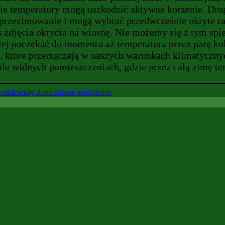
skie temperatury mogą uszkodzić aktywne korzenie. Dru
a przezimowanie i mogą wybrać przedwcześnie okryte ra
as zdjęcia okrycia na wiosnę. Nie możemy się z tym sp
iej poczekać do momentu aż temperatura przez parę kolej
e, które przemarzają w naszych warunkach klimatyczn
e widnych pomieszczeniach, gdzie przez całą zimę tem
rodu
kwiaty doniczkowe wieloletnie