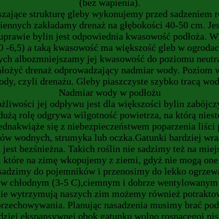
(bez wapienia).
szające strukturę gleby wykonujemy przed sadzeniem r
giennych zakładamy drenaż na głębokości 40-50 cm. Jes
prawie bylin jest odpowiednia kwasowość podłoża. Wi
0 -6,5) a taką kwasowość ma większość gleb w ogrodac
ch albozmniejszamy jej kwasowość do poziomu neutral
łożyć drenaż odprowadzający nadmiar wody. Poziom wil
ody, czyli drenażu. Gleby piaszczyste szybko tracą wo
Nadmiar wody w podłożu
liwości jej odpływu jest dla większości bylin zabójc
, dużą rolę odgrywa wilgotność powietrza, na którą n
jednakwiąże się z niebezpieczeństwem poparzenia liści
ków wodnych, strumyka lub oczka.Gatunki bardziej wra
a jest bezśnieżna. Takich roślin nie sadzimy też na m
y, które na zimę wkopujemy z ziemi, gdyż nie mogą o
 sadzimy do pojemników i przenosimy do lekko ogrzew
 chłodnym (3-5 C),ciemnym i dobrze wentylowanym mi
 nie wytrzymują naszych zim możemy również potraktow
przechowywania. Planując nasadzenia musimy brać po
rdziej ekspansywnej obok gatunku wolno rosnącegoi niski