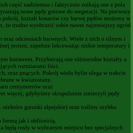
ch część nadziemna i faktycznie znikają one z pola
 wyrastają nowe pędy gotowe do wegetacji. Na pierwszy
ch pokrój, kształt konarów czy barwę pędów możemy w
et, że trudno wyobrazić sobie nawet najmniejszy ogród
 oraz odcieniach barwnych. Wiele z nich o silnym i
ej jesieni, zupełnie lekceważąc niskie temperatury i
tym kutnerem. Przybierają one różnorodne kształty a
jących rozmiarami liści.
ch, oraz pnących. Pokrój wielu bylin ulega w trakcie
ebrane w kwiatostany.
paru centymetrów oraz
wet więcej, gdybyśmy skrupulatnie zmierzyli pędy
niektóre gatunki alpejskie) oraz rośliny szybko
formą jak i obfitością.
ata będą rosły w wybranym miejscu bez specjalnych