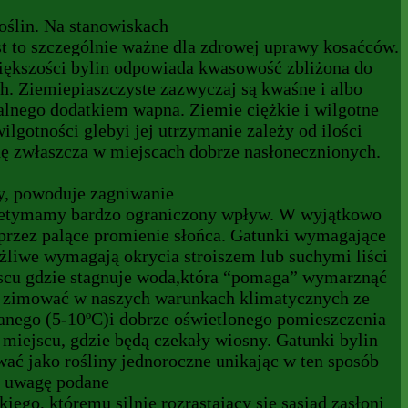
oślin. Na stanowiskach
t to szczególnie ważne dla zdrowej uprawy kosaćców.
ększości bylin odpowiada kwasowość zbliżona do
h. Ziemiepiaszczyste zazwyczaj są kwaśne i albo
nego dodatkiem wapna. Ziemie ciężkie i wilgotne
gotności glebyi jej utrzymanie zależy od ilości
dę zwłaszcza w miejscach dobrze nasłonecznionych.
zy, powoduje zagniwanie
iestetymamy bardzo ograniczony wpływ. W wyjątkowo
 przez palące promienie słońca. Gatunki wymagające
żliwe wymagają okrycia stroiszem lub suchymi liści
iejscu gdzie stagnuje woda,która “pomaga” wymarznąć
ne zimować w naszych warunkach klimatycznych ze
anego (5-10ºC)i dobrze oświetlonego pomieszczenia
ejscu, gdzie będą czekały wiosny. Gatunki bylin
ać jako rośliny jednoroczne unikając w ten sposób
d uwagę podane
ego, któremu silnie rozrastający się sąsiad zasłoni