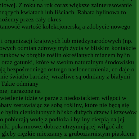
eniowej. Z roku na rok coraz większe zainteresowanie
nących kwiatach lub liściach. Rabata bylinowa to
możemy przez cały okres
stanowić wartość kolekcjonerską a zdobycie nowego
 i organizacji krajowych lub międzynarodowych (np.
wych odmian zdrowy tryb życia w bliskim kontakcie
gatunków w obrębie roślin określanych mianem bylin
lne oraz gatunki, które w swoim naturalnym środowisku
ują bezpośredniego ostrego nasłonecznienia, co daje o
tnie światło bardziej wrażliwe są odmiany z białymi
 Takie odmiany
niej narażone na
ietlenie idzie w parze z niedostatkiem wilgoci w
ty zestawiając ze sobą rośliny, które nie będą się
ie bylin cieniolubnych blisko dużych drzew i krzewów
pobierają wodę z podłoża i byliny cierpią na jej
adniki pokarmowe, dobrze utrzymującej wilgoć ale
, gleby ciężkie mieszamy z gruboziarnistym piaskiem