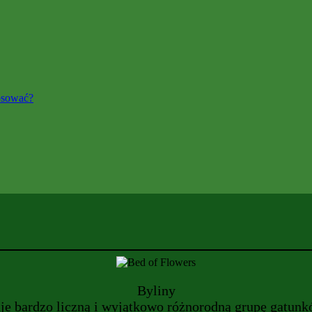
osować?
Byliny
e bardzo liczną i wyjątkowo różnorodną grupę gatunk