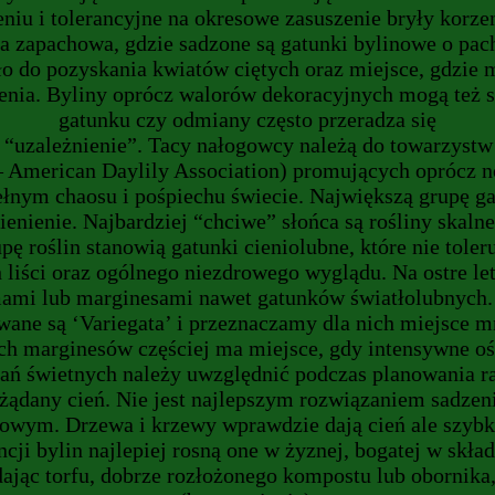
eniu i tolerancyjne na okresowe zasuszenie bryły korz
ta zapachowa, gdzie sadzone są gatunki bylinowe o pach
ło do pozyskania kwiatów ciętych oraz miejsce, gdzie 
szenia. Byliny oprócz walorów dekoracyjnych mogą też 
gatunku czy odmiany często przeradza się
“uzależnienie”. Tacy nałogowcy należą do towarzystw
American Daylily Association) promujących oprócz no
 pełnym chaosu i pośpiechu świecie. Największą grupę 
cienienie. Najbardziej “chciwe” słońca są rośliny ska
ę roślin stanowią gatunki cieniolubne, które nie toler
 liści oraz ogólnego niezdrowego wyglądu. Na ostre le
ami lub marginesami nawet gatunków światłolubnych.
ane są ‘Variegata’ i przeznaczamy dla nich miejsce m
ch marginesów częściej ma miejsce, gdy intensywne ośw
ń świetnych należy uwzględnić podczas planowania raba
żądany cień. Nie jest najlepszym rozwiązaniem sadzen
owym. Drzewa i krzewy wprawdzie dają cień ale szybko 
cji bylin najlepiej rosną one w żyznej, bogatej w skł
ając torfu, dobrze rozłożonego kompostu lub obornika