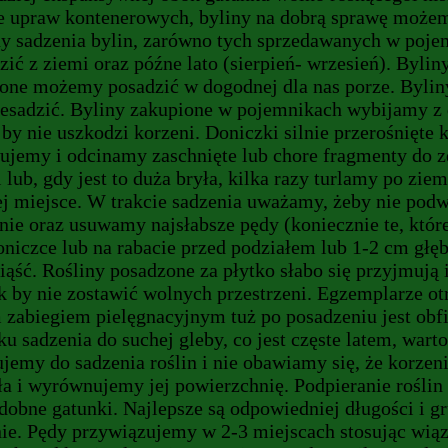
e upraw kontenerowych, byliny na dobrą sprawę możemy
ny sadzenia bylin, zarówno tych sprzedawanych w pojem
zić z ziemi oraz późne lato (sierpień- wrzesień). Byl
one możemy posadzić w dogodnej dla nas porze. Bylin
przesadzić. Byliny zakupione w pojemnikach wybijamy z 
k by nie uszkodzi korzeni. Doniczki silnie przerośnięte
wujemy i odcinamy zaschnięte lub chore fragmenty do z
lub, gdy jest to duża bryła, kilka razy turlamy po zie
ej miejsce. W trakcie sadzenia uważamy, żeby nie po
ie oraz usuwamy najsłabsze pędy (koniecznie te, któr
oniczce lub na rabacie przed podziałem lub 1-2 cm głęb
iąść. Rośliny posadzone za płytko słabo się przyjmują i
k by nie zostawić wolnych przestrzeni. Egzemplarze o
m zabiegiem pielęgnacyjnym tuż po posadzeniu jest obf
ku sadzenia do suchej gleby, co jest częste latem, wa
jemy do sadzenia roślin i nie obawiamy się, że korzen
a i wyrównujemy jej powierzchnię. Podpieranie roślin
odobne gatunki. Najlepsze są odpowiedniej długości i 
nie. Pędy przywiązujemy w 2-3 miejscach stosując wią