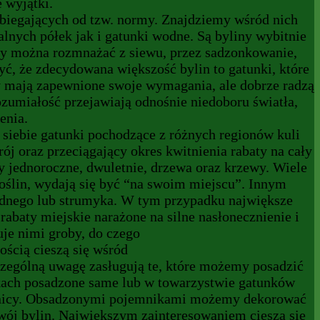
 wyjątki.
biegających od tzw. normy. Znajdziemy wśród nich
kalnych półek jak i gatunki wodne. Są byliny wybitnie
iny można rozmnażać z siewu, przez sadzonkowanie,
yć, że zdecydowana większość bylin to gatunki, które
y mają zapewnione swoje wymagania, ale dobrze radzą
zumiałość przejawiają odnośnie niedoboru światła,
enia.
k siebie gatunki pochodzące z różnych regionów kuli
j oraz przeciągający okres kwitnienia rabaty na cały
 jednoroczne, dwuletnie, drzewa oraz krzewy. Wiele
oślin, wydają się być “na swoim miejscu”. Innym
odnego lub strumyka. W tym przypadku największe
rabaty miejskie narażone na silne nasłonecznienie i
uje nimi groby, do czego
ością cieszą się wśród
zczególną uwagę zasługują te, które możemy posadzić
ikach posadzone same lub w towarzystwie gatunków
donicy. Obsadzonymi pojemnikami możemy dekorować
zwój bylin. Największym zainteresowaniem cieszą się