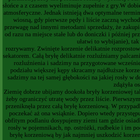
słońce a z czasem wyeliminuje zupełnie z gry.W dobi
atmosferyczne. Jednak istnieją dwa optymalne termi
wiosną, gdy pierwsze pędy i liście zaczną wychod
przewagę nad innymi metodami sprzedaży, że zakupi
od razu na miejsce stałe lub do doniczki i później 
ułatwi to wybijanie), ta
rozrywamy. Zwinięte korzenie delikatnie rozprosto
sekatorem. Całą bryłę delikatnie rozluźniamy palcami 
rozluźnienia i sadzimy na przygotowane wcześni
podziału większej kępy skracamy najdłuższe korzen
sadzimy na tej samej głębokości na jakiej rosły w d
zdążyła os
Ziemię dobrze ubijamy dookoła bryły korzeniowej ta
żeby ograniczyć utratę wody przez liście. Pierwszy
przeniknęła przez całą bryłę korzeniową. W przypad
poczekać aż ona wsiąknie. Dopiero wtedy przystępu
obfitym podlaniu dosypujemy ziemi tam gdzie osiadł
rosły w pojemnikach, np. ostróżki, rudbekie i im p
bryłę korzeniową by jak najmniej uszkodzić korze