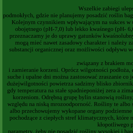
Wszelkie zabiegi ulep
podmokłych, gdzie nie planujemy posadzić roślin ba
Kolejnym czynnikiem wpływającym na sukces w u
obojętnego (pH-7,0) lub lekko kwaśnego (pH- 6,
przeznaczamy je do uprawy gatunków kwaśnolubny
mogą mieć nawet zasadowy charakter i należy za
substancji organicznej oraz możliwości odpływu w
związany z brakiem moż
i zamieranie korzeni. Oprócz wilgotności podłoża
suche i upalne dni można zastosować zraszanie co 
dużejwilgotności powietrza sadzimy blisko zbiorni
gdy temperatura na stałe spadnieponiżej zera a zim
korzeniom. Odrębną grupę bylin stanowią roślin
względu na niską mrozoodporność. Rośliny te albo
albo przechowujemy wykopane organy podziemne w
pochodzące z ciepłych stref klimatycznych, które
kłopotliwego 
parametry, żeby nie posadzić rośliny wysokiej i ba