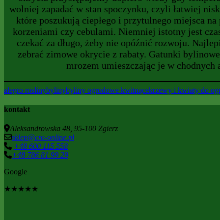
wolniej zapadać w stan spoczynku, czyli łatwiej ni
które poszukują ciepłego i przytulnego miejsca n
korzeniami czy cebulami. Niemniej istotny jest cz
czekać za długo, żeby nie opóźnić rozwoju. Najlep
zebrać zimowe okrycie z rabaty. Gatunki bylinow
mrozem umieszczając je w chodnych al
alegro rosliny
byliny
byliny ogrodowe kwitnące
krzewy i kwiaty do og
kontakt
Aleksandrowska 48, 95-100 Zgierz
sklep@cro-online.pl
+48 600 115 558
+48 786 81 99 29
Google
★
★
★
★
★