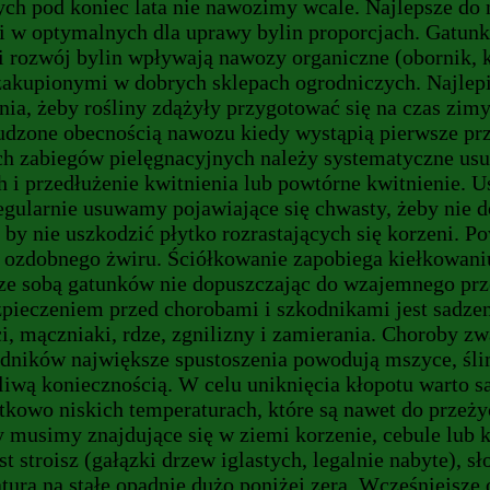
ych pod koniec lata nie nawozimy wcale. Najlepsze do
i w optymalnych dla uprawy bylin proporcjach. Gatu
 i rozwój bylin wpływają nawozy organiczne (obornik, 
kupionymi w dobrych sklepach ogrodniczych. Najlepiej
pnia, żeby rośliny zdążyły przygotować się na czas zi
udzone obecnością nawozu kiedy wystąpią pierwsze pr
ch zabiegów pielęgnacyjnych należy systematyczne us
i przedłużenie kwitnienia lub powtórne kwitnienie. U
larnie usuwamy pojawiające się chwasty, żeby nie do
e by nie uszkodzić płytko rozrastających się korzeni.
b ozdobnego żwiru. Ściółkowanie zapobiega kiełkowaniu
 sobą gatunków nie dopuszczając do wzajemnego przer
ezpieczeniem przed chorobami i szkodnikami jest sadze
ci, mączniaki, rdze, zgnilizny i zamierania. Choroby
ników największe spustoszenia powodują mszyce, ślim
tliwą koniecznością. W celu uniknięcia kłopotu warto 
ątkowo niskich temperaturach, które są nawet do przeż
dy musimy znajdujące się w ziemi korzenie, cebule lub 
 stroisz (gałązki drzew iglastych, legalnie nabyte),
ura na stałe opadnie dużo poniżej zera. Wcześniejsze 