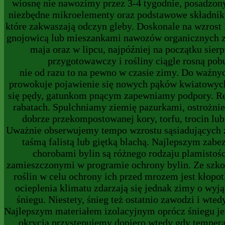
wiosnę nie nawozimy przez 3-4 tygodnie, posadzon
niezbędne mikroelementy oraz podstawowe składnik
które zakwaszają odczyn gleby. Doskonale na wzrost
gnojowicą lub mieszankami nawozów organicznych za
maja oraz w lipcu, najpóźniej na początku sier
przygotowawczy i rośliny ciągle rosną pob
nie od razu to na pewno w czasie zimy. Do ważny
prowokuje pojawienie się nowych pąków kwiatowych 
się pędy, gatunkom pnącym zapewniamy podpory. Regu
rabatach. Spulchniamy ziemię pazurkami, ostrożni
dobrze przekompostowanej kory, torfu, trocin lu
Uważnie obserwujemy tempo wzrostu sąsiadujących ze
taśmą falistą lub giętką blachą. Najlepszym zab
chorobami bylin są różnego rodzaju plamistoś
zamieszczonymi w programie ochrony bylin. Ze szkod
roślin w celu ochrony ich przed mrozem jest kłopo
ocieplenia klimatu zdarzają się jednak zimy o wyj
śniegu. Niestety, śnieg też ostatnio zawodzi i wte
Najlepszym materiałem izolacyjnym oprócz śniegu jest
okrycia przystępujemy dopiero wtedy gdy temperat