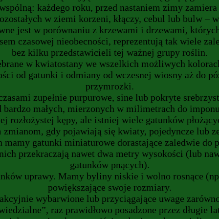
 wspólną: każdego roku, przed nastaniem zimy zamiera i
pozostałych w ziemi korzeni, kłączy, cebul lub bulw –
pewne jest w porównaniu z krzewami i drzewami, który
sem czasowej nieobecności, reprezentują tak wiele zal
bez kilku przedstawicieli tej ważnej grupy roślin.
ebrane w kwiatostany we wszelkich możliwych kolorach
ci od gatunki i odmiany od wczesnej wiosny aż do późn
przymrozki.
zasami zupełnie purpurowe, sine lub pokryte srebrzys
d bardzo małych, mierzonych w milimetrach do imponu
j rozłożystej kępy, ale istniej wiele gatunków płożący
zmianom, gdy pojawiają się kwiaty, pojedyncze lub z
n mamy gatunki miniaturowe dorastające zaledwie do 
 nich przekraczają nawet dwa metry wysokości (lub na
gatunków pnących).
nków uprawy. Mamy byliny niskie i wolno rosnące (np. 
powiększające swoje rozmiary.
akcyjnie wybarwione lub przyciągające uwage zarówno 
owiedzialne”, raz prawidłowo posadzone przez długie l