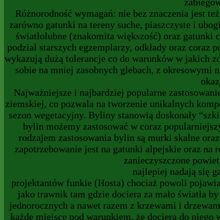
zabiegów
Różnorodność wymagań: nie bez znaczenia jest te
zarówno gatunki na tereny suche, piaszczyste i ubogi
światłolubne (znakomita większość) oraz gatunki 
podział starszych egzemplarzy, odkłady oraz coraz p
wykazują dużą tolerancje co do warunków w jakich z
sobie na mniej zasobnych glebach, z okresowymi n
okaz
Najważniejsze i najbardziej popularne zastosowanie
ziemskiej, co pozwala na tworzenie unikalnych kompo
sezon wegetacyjny. Byliny stanowią doskonały “szk
bylin możemy zastosować w coraz popularniejszy
rodzajem zastosowania bylin są murki skalne or
zapotrzebowanie jest na gatunki alpejskie oraz na 
zanieczyszczone powietr
najlepiej nadają się 
projektantów funkie (Hosta) chociaż powoli pojawia
jako trawnik tam gdzie dociera za mało światła 
jednorocznych a nawet razem z krzewami i drzewa
każde miejsce pod warunkiem, że dociera do niego w