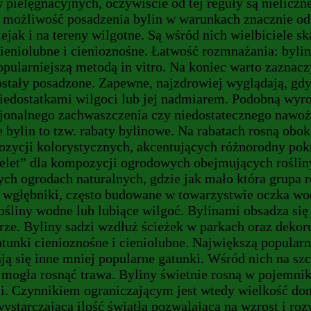
 pielęgnacyjnych, oczywiście od tej reguły są nieliczne
ż możliwość posadzenia bylin w warunkach znacznie od
ejak i na tereny wilgotne. Są wśród nich wielbiciele s
cieniolubne i cienioznośne. Łatwość rozmnażania: byl
opularniejszą metodą in vitro. Na koniec warto zaznacz
ostały posadzone. Zapewne, najzdrowiej wyglądają, gd
iedostatkami wilgoci lub jej nadmiarem. Podobną wyro
jonalnego zachwaszczenia czy niedostatecznego nawoż
 bylin to tzw. rabaty bylinowe. Na rabatach rosną obo
zycji kolorystycznych, akcentujących różnorodny pokró
ielet” dla kompozycji ogrodowych obejmujących rośliny
ch ogrodach naturalnych, gdzie jak mało która grupa r
az wgłębniki, często budowane w towarzystwie oczka w
rośliny wodne lub lubiące wilgoć. Bylinami obsadza się 
ze. Byliny sadzi wzdłuż ścieżek w parkach oraz dekor
gatunki cienioznośne i cieniolubne. Największą popularn
ją się inne mniej popularne gatunki. Wśród nich na s
by mogła rosnąć trawa. Byliny świetnie rosną w pojemn
mi. Czynnikiem ograniczającym jest wtedy wielkość 
ystarczająca ilość światła pozwalająca na wzrost i ro