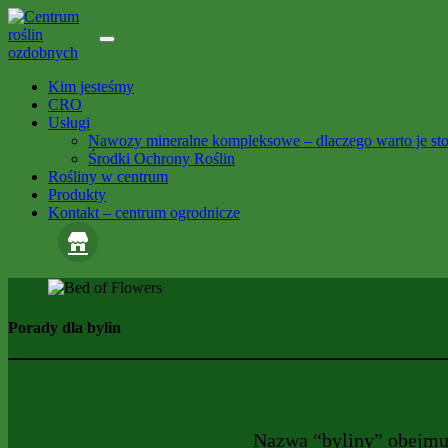
Skip
to
content
Kim jesteśmy
CRO
Usługi
Nawozy mineralne kompleksowe – dlaczego warto je st
Środki Ochrony Roślin
Rośliny w centrum
Produkty
Kontakt – centrum ogrodnicze
Porady dla bylin
Nazwa “byliny” obejmuj