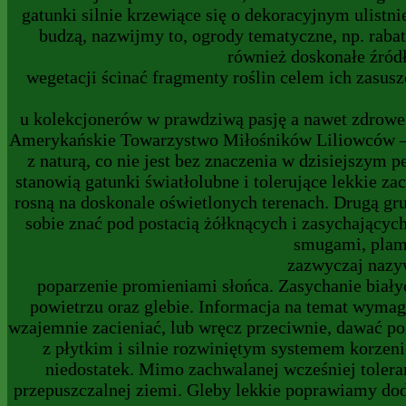
gatunki silnie krzewiące się o dekoracyjnym ulistni
budzą, nazwijmy to, ogrody tematyczne, np. raba
również doskonałe źród
wegetacji ścinać fragmenty roślin celem ich zasu
u kolekcjonerów w prawdziwą pasję a nawet zdrowe 
Amerykańskie Towarzystwo Miłośników Liliowców – 
z naturą, co nie jest bez znaczenia w dzisiejszym
stanowią gatunki światłolubne i tolerujące lekkie za
rosną na doskonale oświetlonych terenach. Drugą grup
sobie znać pod postacią żółknących i zasychających
smugami, plam
zazwyczaj nazyw
poparzenie promieniami słońca. Zasychanie biały
powietrzu oraz glebie. Informacja na temat wymaga
wzajemnie zacieniać, lub wręcz przeciwnie, dawać po
z płytkim i silnie rozwiniętym systemem korzeni
niedostatek. Mimo zachwalanej wcześniej toleran
przepuszczalnej ziemi. Gleby lekkie poprawiamy dod