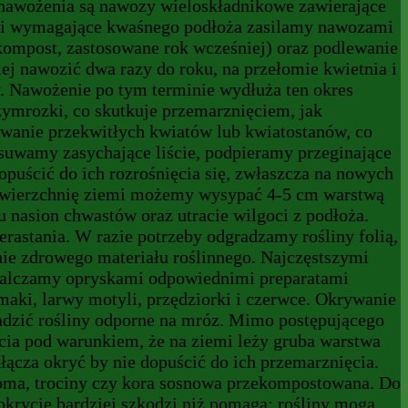
 nawożenia są nawozy wieloskładnikowe zawierające
nki wymagające kwaśnego podłoża zasilamy nawozami
kompost, zastosowane rok wcześniej) oraz podlewanie
 nawozić dwa razy do roku, na przełomie kwietnia i
my. Nawożenie po tym terminie wydłuża ten okres
zymrozki, co skutkuje przemarznięciem, jak
uwanie przekwitłych kwiatów lub kwiatostanów, co
suwamy zasychające liście, podpieramy przeginające
puścić do ich rozrośnięcia się, zwłaszcza na nowych
 Powierzchnię ziemi możemy wysypać 4-5 cm warstwą
 nasion chwastów oraz utracie wilgoci z podłoża.
astania. W razie potrzeby odgradzamy rośliny folią,
nie zdrowego materiału roślinnego. Najczęstszymi
 zwalczamy opryskami odpowiednimi preparatami
aki, larwy motyli, przędziorki i czerwce. Okrywanie
sadzić rośliny odporne na mróz. Mimo postępującego
ycia pod warunkiem, że na ziemi leży gruba warstwa
kłącza okryć by nie dopuścić do ich przemarznięcia.
 słoma, trociny czy kora sosnowa przekompostowana. Do
okrycie bardziej szkodzi niż pomaga: rośliny mogą