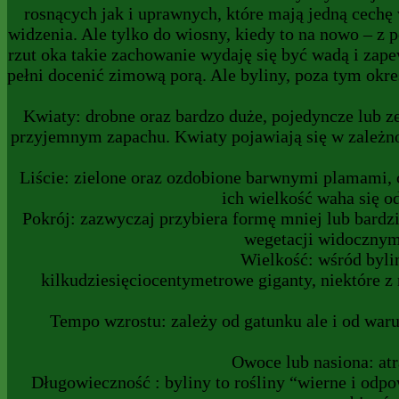
rosnących jak i uprawnych, które mają jedną cechę
widzenia. Ale tylko do wiosny, kiedy to na nowo – z 
rzut oka takie zachowanie wydaję się być wadą i za
pełni docenić zimową porą. Ale byliny, poza tym okre
Kwiaty: drobne oraz bardzo duże, pojedyncze lub z
przyjemnym zapachu. Kwiaty pojawiają się w zależnoś
Liście: zielone oraz ozdobione barwnymi plamami, c
ich wielkość waha się o
Pokrój: zazwyczaj przybiera formę mniej lub bardzie
wegetacji widocznym 
Wielkość: wśród byli
kilkudziesięciocentymetrowe giganty, niektóre z
Tempo wzrostu: zależy od gatunku ale i od waru
Owoce lub nasiona: atr
Długowieczność : byliny to rośliny “wierne i odp