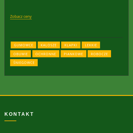
Zobacz ceny
GUMOWCE
KALOSZE
KLAPKI
LEKKIE
OBUWIE
OCHRONNE
PIANKOWE
ROBOCZE
ŚNIEGOWCE
KONTAKT