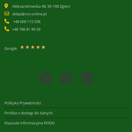
Aleksandrowska 48, 95-100 Zgierz
sklep@cro-online.pl
+48 600 115 558
+48 786 81 99 29
★
★
★
★
★
Google
Polityka Prywatności
Prośba o dostęp do danych
Klauzula informacyjna RODO