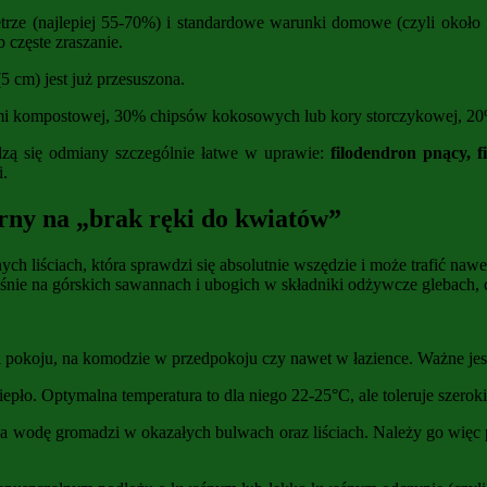
etrze (najlepiej 55-70%) i standardowe warunki domowe (czyli około
 częste zraszanie.
5 cm) jest już przesuszona.
ziemi kompostowej, 30% chipsów kokosowych lub kory storczykowej, 2
zą się odmiany szczególnie łatwe w uprawie:
filodendron pnący, f
i.
rny na „brak ręki do kwiatów”
ych liściach, która sprawdzi się absolutnie wszędzie i może trafić naw
śnie na górskich sawannach i ubogich w składniki odżywcze glebach, 
bi pokoju, na komodzie w przedpokoju czy nawet w łazience. Ważne jes
ciepło. Optymalna temperatura to dla niego 22-25°C, ale toleruje szero
a wodę gromadzi w okazałych bulwach oraz liściach. Należy go więc p