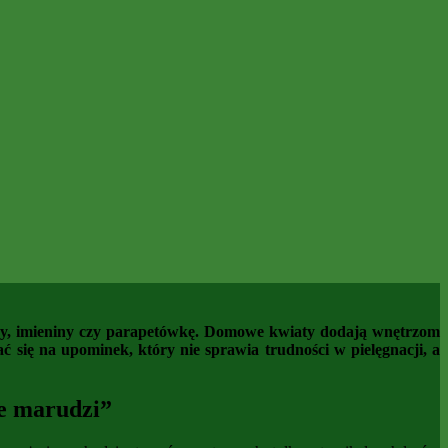
iny, imieniny czy parapetówkę. Domowe kwiaty dodają wnętrzom
ć się na upominek, który nie sprawia trudności w pielęgnacji, a
ie marudzi”