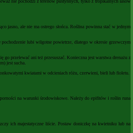
ieważ nie pochodzi z terenów pustynnych, tylko z tropikalnych lasów
co jasno, ale nie ma ostrego słońca. Roślina powinna stać w jednym
e pochodzenie lubi wilgotne powietrze, dlatego w okresie grzewczym
ę go przelewać ani też przesuszać. Konieczna jest warstwa drenażu z
) jest sucha.
watymi kwiatami w odcieniach różu, czerwieni, bieli lub fioletu.
porności na warunki środowiskowe. Należy do epifitów i roślin runa
zczy ich majestatyczne liście. Postaw doniczkę na kwietniku lub na