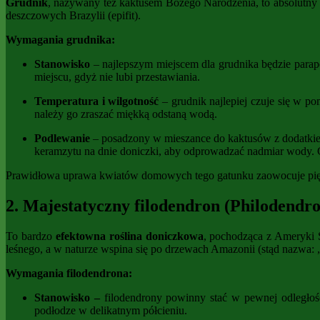
Grudnik
, nazywany też kaktusem Bożego Narodzenia, to absolutny
deszczowych Brazylii (epifit).
Wymagania grudnika:
Stanowisko
– najlepszym miejscem dla grudnika będzie parape
miejscu, gdyż nie lubi przestawiania.
Temperatura i wilgotność
– grudnik najlepiej czuje się w 
należy go zraszać miękką odstaną wodą.
Podlewanie
– posadzony w mieszance do kaktusów z dodatkiem 
keramzytu na dnie doniczki, aby odprowadzać nadmiar wody. G
Prawidłowa uprawa kwiatów domowych tego gatunku zaowocuje piękny
2. Majestatyczny filodendron (Philodendron
To bardzo
efektowna roślina doniczkowa
, pochodząca z Ameryki Ś
leśnego, a w naturze wspina się po drzewach Amazonii (stąd nazwa: 
Wymagania filodendrona:
Stanowisko –
filodendrony powinny stać w pewnej odległośc
podłodze w delikatnym półcieniu.