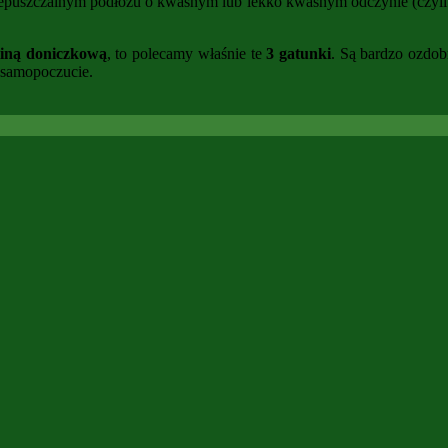
epuszczalnym podłożu o kwaśnym lub lekko kwaśnym odczynie (czyli p
liną doniczkową
, to polecamy właśnie te
3 gatunki
. Są bardzo ozdob
e samopoczucie.