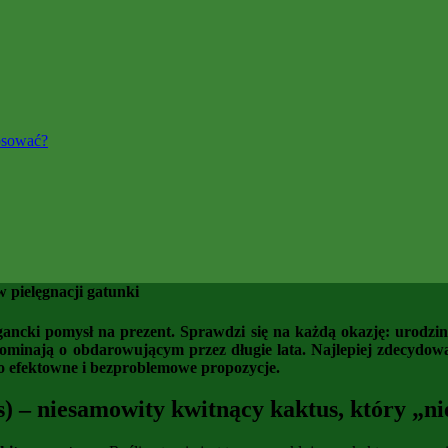
osować?
 pielęgnacji gatunki
egancki pomysł na prezent. Sprawdzi się na każdą okazję: urodz
ypominają o obdarowującym przez długie lata. Najlepiej zdecydowa
o efektowne i bezproblemowe propozycje.
) – niesamowity kwitnący kaktus, który „n