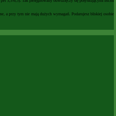
H 5,5-6,5). Tak pielęgnowany odwdzięczy się połyskującymi liśćmi
ne, a przy tym nie mają dużych wymagań. Podarujesz bliskiej osobie