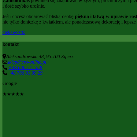
Zamiokulkas
powinien się znajdować w żyznym, próchniczym i prz
i dość szybko urośnie.
Jeśli chcesz obdarować bliską osobę
piękną i łatwą w uprawie roś
nie tylko doniczkę z kwiatkiem, ale ponadczasową dekorację i lepsz
ciekawostki
kontakt
Aleksandrowska 48, 95-100 Zgierz
sklep@cro-online.pl
+48 600 115 558
+48 786 81 99 29
Google
★
★
★
★
★