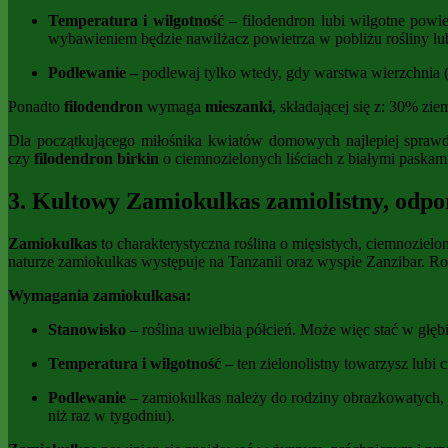
Temperatura i wilgotność
– filodendron lubi wilgotne powi
wybawieniem będzie nawilżacz powietrza w pobliżu rośliny lub
Podlewanie –
podlewaj tylko wtedy, gdy warstwa wierzchnia (
Ponadto
filodendron
wymaga
mieszanki
, składającej się z: 30% 
Dla początkującego miłośnika kwiatów domowych najlepiej sprawd
czy
filodendron birkin
o ciemnozielonych liściach z białymi paskam
3. Kultowy Zamiokulkas zamiolistny, odpo
Zamiokulkas
to charakterystyczna roślina o mięsistych, ciemnozielon
naturze zamiokulkas występuje na Tanzanii oraz wyspie Zanzibar. Ro
Wymagania zamiokulkasa:
Stanowisko
– roślina uwielbia półcień. Może więc stać w głę
Temperatura i wilgotność
– ten zielonolistny towarzysz lubi 
Podlewanie
– zamiokulkas należy do rodziny obrazkowatych, 
niż raz w tygodniu).