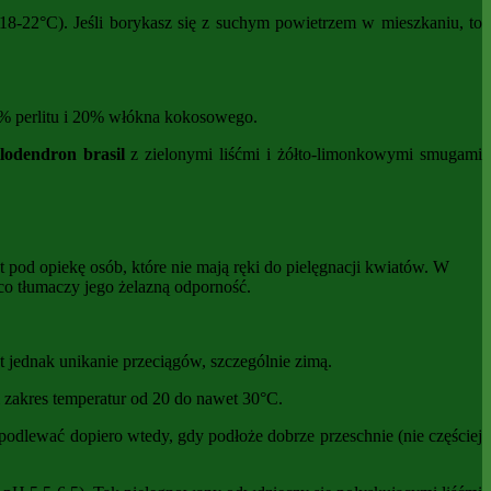
 18-22°C). Jeśli borykasz się z suchym powietrzem w mieszkaniu, to
0% perlitu i 20% włókna kokosowego.
ilodendron brasil
z zielonymi liśćmi i żółto-limonkowymi smugami
et pod opiekę osób, które nie mają ręki do pielęgnacji kwiatów. W
co tłumaczy jego żelazną odporność.
t jednak unikanie przeciągów, szczególnie zimą.
ki zakres temperatur od 20 do nawet 30°C.
odlewać dopiero wtedy, gdy podłoże dobrze przeschnie (nie częściej