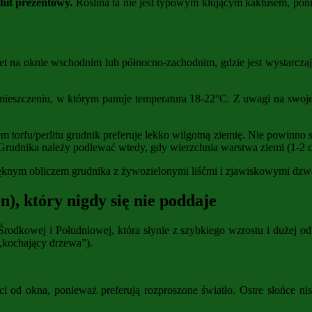
hit prezentowy.
Roślina ta nie jest typowym kłującym kaktusem, pon
t na oknie wschodnim lub północno-zachodnim, gdzie jest wystarczają
pomieszczeniu, w którym panuje temperatura 18-22°C. Z uwagi na swoj
torfu/perlitu grudnik preferuje lekko wilgotną ziemię. Nie powinno si
rudnika należy podlewać wtedy, gdy wierzchnia warstwa ziemi (1-2 cm
m obliczem grudnika z żywozielonymi liśćmi i zjawiskowymi dzwonko
), który nigdy się nie poddaje
rodkowej i Południowej, która słynie z szybkiego wzrostu i dużej od
„kochający drzewa”).
i od okna, ponieważ preferują rozproszone światło. Ostre słońce nis