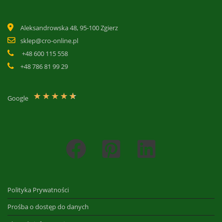
Aleksandrowska 48, 95-100 Zgierz
sklep@cro-online.pl
+48 600 115 558
+48 786 81 99 29
★
★
★
★
★
Google
Polityka Prywatności
Prośba o dostęp do danych