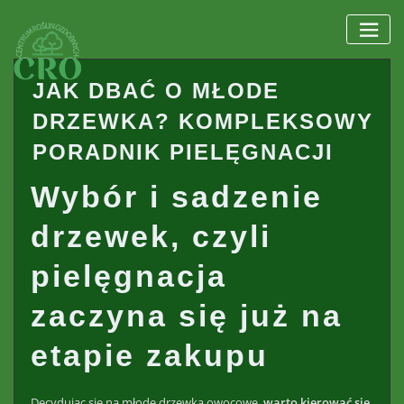
Skip
to
content
JAK DBAĆ O MŁODE
DRZEWKA? KOMPLEKSOWY
PORADNIK PIELĘGNACJI
Wybór i sadzenie
drzewek, czyli
pielęgnacja
zaczyna się już na
etapie zakupu
Decydując się na młode drzewka owocowe,
warto kierować się