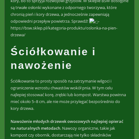
kory, bo to sprzyja rozwojowi grzybów. W sklepie BSW dostępne
są trwałe osłonki wykonane z odpornego tworzywa, które
chronią pień i kory drzewa, a jednocześnie zapewniają
odpowiedni przepływ powietrza. Sprawdź!
https://bsw.sklep.pl/kategoria-produktu/oslonka-na-pien-
drzewa/
Ściółkowanie i
nawożenie
Ściółkowanie to prosty sposób na zatrzymanie wilgoci i
ograniczenie wzrostu chwastów wokół pnia. W tym celu
najlepiej stosować korę, zrębki lub kompost. Warstwa powinna
mieć około 5–8 cm, ale nie może przylegać bezpośrednio do
kory drzewa.
Nawożenie młodych drzewek owocowych najlepiej opierać
na naturalnych metodach
. Nawozy organiczne, takie jak
kompost czy obornik, dostarczają nie tylko składników