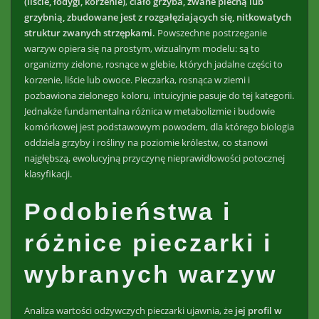
(liście, łodygi, korzenie)
,
ciało grzyba, zwane plechą lub
grzybnią, zbudowane jest z rozgałęziających się, nitkowatych
struktur zwanych strzępkami.
Powszechne postrzeganie
warzyw opiera się na prostym, wizualnym modelu: są to
organizmy zielone, rosnące w glebie, których jadalne części to
korzenie, liście lub owoce. Pieczarka, rosnąca w ziemi i
pozbawiona zielonego koloru, intuicyjnie pasuje do tej kategorii.
Jednakże fundamentalna różnica w metabolizmie i budowie
komórkowej jest podstawowym powodem, dla którego biologia
oddziela grzyby i rośliny na poziomie królestw, co stanowi
najgłębszą, ewolucyjną przyczynę nieprawidłowości potocznej
klasyfikacji.
Podobieństwa i
różnice pieczarki i
wybranych warzyw
Analiza wartości odżywczych pieczarki ujawnia, że
jej profil w