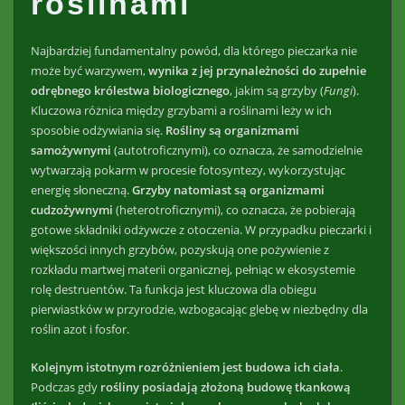
roślinami
Najbardziej fundamentalny powód, dla którego pieczarka nie
może być warzywem,
wynika z jej przynależności do zupełnie
odrębnego królestwa biologicznego
, jakim są grzyby (
Fungi
).
Kluczowa różnica między grzybami a roślinami leży w ich
sposobie odżywiania się.
Rośliny są organizmami
samożywnymi
(autotroficznymi), co oznacza, że samodzielnie
wytwarzają pokarm w procesie fotosyntezy, wykorzystując
energię słoneczną.
Grzyby natomiast są organizmami
cudzożywnymi
(heterotroficznymi), co oznacza, że pobierają
gotowe składniki odżywcze z otoczenia. W przypadku pieczarki i
większości innych grzybów, pozyskują one pożywienie z
rozkładu martwej materii organicznej, pełniąc w ekosystemie
rolę destruentów. Ta funkcja jest kluczowa dla obiegu
pierwiastków w przyrodzie, wzbogacając glebę w niezbędny dla
roślin azot i fosfor.
Kolejnym istotnym rozróżnieniem jest budowa ich ciała
.
Podczas gdy
rośliny posiadają złożoną budowę tkankową