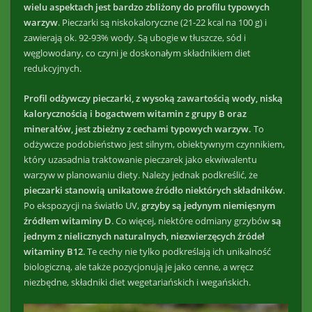
wielu aspektach jest bardzo zbliżony do profilu typowych
warzyw
. Pieczarki są niskokaloryczne (21-22 kcal na 100 g) i
zawierają ok. 92-93% wody. Są ubogie w tłuszcze, sód i
węglowodany, co czyni je doskonałym składnikiem diet
redukcyjnych.
Profil odżywczy pieczarki, z wysoką zawartością wody, niską
kalorycznością i bogactwem witamin z grupy B oraz
minerałów, jest zbieżny z cechami typowych warzyw.
To
odżywcze podobieństwo jest silnym, obiektywnym czynnikiem,
który uzasadnia traktowanie pieczarek jako ekwiwalentu
warzyw w planowaniu diety. Należy jednak podkreślić, że
pieczarki stanowią unikatowe źródło niektórych składników
.
Po ekspozycji na światło UV,
grzyby są jedynym niemięsnym
źródłem witaminy D
. Co więcej, niektóre odmiany grzybów
są
jednym z nielicznych naturalnych, niezwierzęcych źródeł
witaminy B12
. Te cechy nie tylko podkreślają ich unikalność
biologiczną, ale także pozycjonują je jako cenne, a wręcz
niezbędne, składniki diet wegetariańskich i wegańskich.