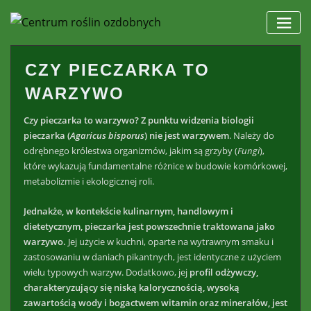
Skip
to
content
CZY PIECZARKA TO
WARZYWO
Czy pieczarka to warzywo? Z punktu widzenia biologii
pieczarka (
Agaricus bisporus
) nie jest warzywem
. Należy do
odrębnego królestwa organizmów, jakim są grzyby (
Fungi
),
które wykazują fundamentalne różnice w budowie komórkowej,
metabolizmie i ekologicznej roli.
Jednakże, w kontekście kulinarnym, handlowym i
dietetycznym, pieczarka jest powszechnie traktowana jako
warzywo.
Jej użycie w kuchni, oparte na wytrawnym smaku i
zastosowaniu w daniach pikantnych, jest identyczne z użyciem
wielu typowych warzyw. Dodatkowo, jej
profil odżywczy,
charakteryzujący się niską kalorycznością, wysoką
zawartością wody i bogactwem witamin oraz minerałów, jest