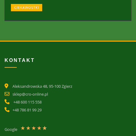
CIEKAWOSTKI
KONTAKT
Aleksandrowska 48, 95-100 Zgierz
sklep@cro-online.pl
+48 600 115 558
+48 786 81 99 29
★
★
★
★
★
Google