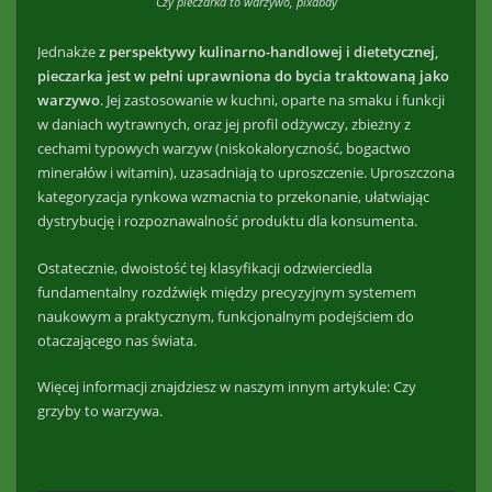
Czy pieczarka to warzywo, pixabay
Jednakże
z perspektywy kulinarno-handlowej i dietetycznej,
pieczarka jest w pełni uprawniona do bycia traktowaną jako
warzywo
. Jej zastosowanie w kuchni, oparte na smaku i funkcji
w daniach wytrawnych, oraz jej profil odżywczy, zbieżny z
cechami typowych warzyw (niskokaloryczność, bogactwo
minerałów i witamin), uzasadniają to uproszczenie. Uproszczona
kategoryzacja rynkowa wzmacnia to przekonanie, ułatwiając
dystrybucję i rozpoznawalność produktu dla konsumenta.
Ostatecznie, dwoistość tej klasyfikacji odzwierciedla
fundamentalny rozdźwięk między precyzyjnym systemem
naukowym a praktycznym, funkcjonalnym podejściem do
otaczającego nas świata.
Więcej informacji znajdziesz w naszym innym artykule: Czy
grzyby to warzywa.