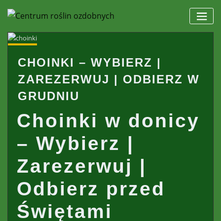
Skip
to
content
CHOINKI – WYBIERZ |
ZAREZERWUJ | ODBIERZ W
GRUDNIU
Choinki w donicy
– Wybierz |
Zarezerwuj |
Odbierz przed
Świętami