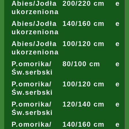
Abies/Jodła
200/220 cm
ety
ukorzeniona
Abies/Jodła
140/160 cm
ety
ukorzeniona
Abies/Jodła
100/120 cm
ety
ukorzeniona
P.omorika/
80/100 cm
ety
Św.serbski
P.omorika/
100/120 cm
ety
Św.serbski
P.omorika/
120/140 cm
ety
Św.serbski
P.omorika/
140/160 cm
ety