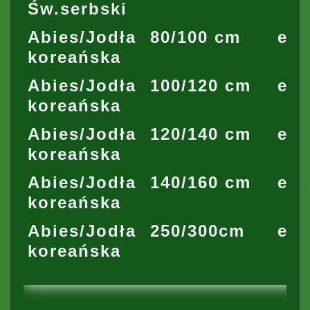
Św.serbski
Abies/Jodła
80/100 cm
ety
koreańska
Abies/Jodła
100/120 cm
ety
koreańska
Abies/Jodła
120/140 cm
ety
koreańska
Abies/Jodła
140/160 cm
ety
koreańska
Abies/Jodła
250/300cm
ety
koreańska