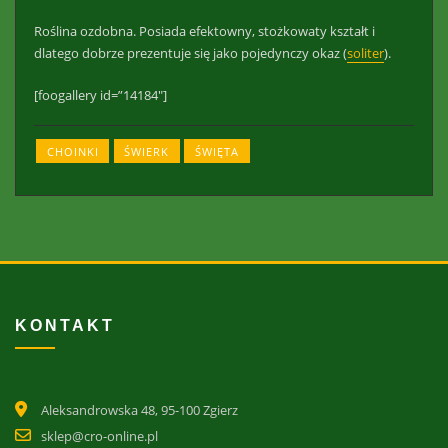
Roślina ozdobna. Posiada efektowny, stożkowaty kształt i
dlatego dobrze prezentuje się jako pojedynczy okaz (
soliter
).
[foogallery id=”14184″]
CHOINKI
ŚWIERK
ŚWIĘTA
KONTAKT
Aleksandrowska 48, 95-100 Zgierz
sklep@cro-online.pl