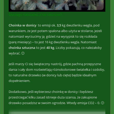
Dlaczego naturalna, a nie sztuczna?
Choinka w donicy
to emisji ok.
3,5
kg dwutlenku węgla, pod
warunkiem, że jest potem spalona albo użyta w stolarce, jeżeli
natomiast wyrzucimy ją gdzieś na wysypisk to się rozkłada
(parę miesięcy) – to jest 16 kg dwutlenku węgla. Natomiast
choinka sztuczna
to jest
40 kg
. Liczby pokazują, co należałoby
wybrać. 🙂
Jeśli marzy Ci się świąteczny nastrój, gdzie pachną przepyszne
dania i cały dom rozświetlają różnokolorowe światełka i ozdoby,
to naturalne drzewko (w donicy lub cięte) będzie idealnym
dopełnieniem.
Dodatkowo, jeśli wybierzesz choinkę w donicy i będziesz
przestrzegać kilku zasad istnieje duża szansa, że zakupione
drzewko posadzisz w swoim ogrodzie. Wtedy emisja CO2 – 0. 🙂