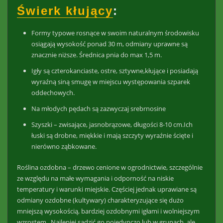
Świerk kłujący
:
Formy typowe rosnące w swoim naturalnym środowisku
osiągają wysokość ponad 30 m, odmiany uprawne są
znacznie niższe
. Średnica pnia do max 1,5 m.
Igły są czterokanciaste, ostre, sztywne,kłujące i posiadają
wyraźną siną smugę w miejscu występowania szparek
oddechowych.
Na młodych pędach są zazwyczaj srebrnosine
Szyszki – zwisające, jasnobrązowe, długości 8-10 cm.Ich
łuski są drobne, miękkie i mają szczyty wyraźnie ścięte i
nierówno ząbkowane.
Roślina ozdobna – drzewo cenione w ogrodnictwie, szczególnie
ze względu na małe wymagania i odporność na niskie
temperatury i warunki miejskie. Częściej jednak uprawiane są
odmiany ozdobne (kultywary) charakteryzujące się dużo
mniejszą wysokością, bardziej ozdobnymi igłami i wolniejszym
wzrostem
. Najlepiej sadzić go pojedynczo lub w grupach, ale