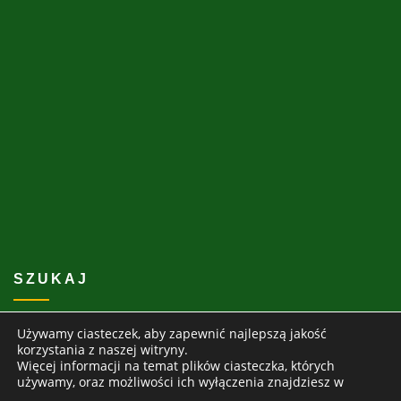
SZUKAJ
Używamy ciasteczek, aby zapewnić najlepszą jakość
Go
korzystania z naszej witryny.
Więcej informacji na temat plików ciasteczka, których
używamy, oraz możliwości ich wyłączenia znajdziesz w