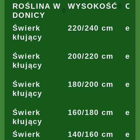
ROŚLINA W
WYSOKOŚĆ
OZ
DONICY
Świerk
220/240 cm
ety
kłujący
Świerk
200/220 cm
ety
kłujący
Świerk
180/200 cm
ety
kłujący
Świerk
160/180 cm
ety
kłujący
Świerk
140/160 cm
ety