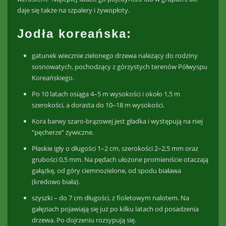
daje się także na szpalery i żywopłoty
.
Jodła koreańska:
gatunek wiecznie zielonego drzewa należący do rodziny
sosnowatych, pochodzący z górzystych terenów Półwyspu
Koreańskiego.
Po 10 latach osiąga 4–5 m wysokości i około 1,5 m
szerokości,
a dorasta do 10–18 m wysokości.
Kora barwy szaro-brązowej jest gładka i występują na niej
“pęcherze” żywiczne.
Płaskie igły o długości 1–2 cm, szerokości 2–2,5 mm oraz
grubości 0,5 mm. Na pędach ułożone promieniście otaczają
gałązkę, od góry ciemnozielone, od spodu biaława
(kredowo biała).
szyszki – do 7 cm długości, z fioletowym nalotem. Na
gałęziach pojawiają się już po kilku latach od posadzenia
drzewa. Po dojrzeniu rozsypują się.