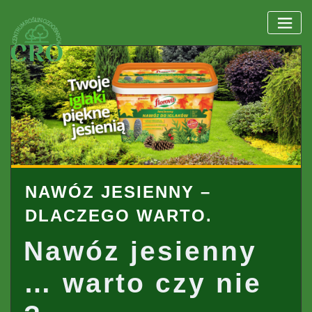
Skip
to
content
NAWÓZ JESIENNY –
DLACZEGO WARTO.
Nawóz jesienny
… warto czy nie