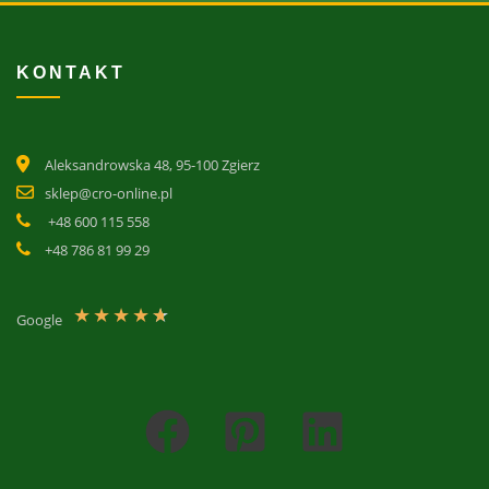
KONTAKT
Aleksandrowska 48, 95-100 Zgierz
sklep@cro-online.pl
+48 600 115 558
+48 786 81 99 29
★
★
★
★
★
Google