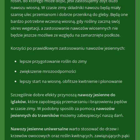
roślin, do którego może dojść, jeśli zastosujemy zbyt dużo
nawozu wiosną. W czasie zimy składniki nawozu będą miały
szansę ulec przemianom i dobrze przenikną do gleby. Będą one
bardzo potrzebne wczesną wiosną, gdy rośliny zaczną swój
okres wegetacji, a zastosowanie nawozów wiosennych nie
będzie jeszcze możliwe ze względu na zamarznięte podłoże.
Korzyści po prawidłowym zastosowaniu nawozów jesiennych:
lepsze przygotowanie roślin do zimy
zwiększenie mrozoodporności
lepszy start na wiosnę, obfitsze kwitnienie i plonowanie
Szczególnie dobre efekty przynoszą
nawozy jesienne do
iglaków
, które zapobiegają przemarzaniu i brązowieniu pędów
w czasie zimy. W podobny sposób za pomocą
nawozów
jesiennych do trawników
możemy zabezpieczyć naszą darń.
Nawozy jesienne uniwersalne
warto stosować do drzew i
krzewów owocowych oraz roślin kwitnących, zawiązujących pąki