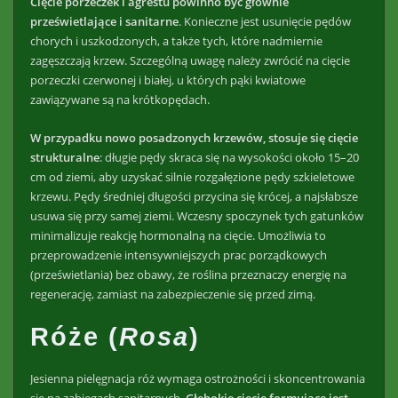
Cięcie porzeczek i agrestu powinno być głównie
prześwietlające i sanitarne
. Konieczne jest usunięcie pędów
chorych i uszkodzonych, a także tych, które nadmiernie
zagęszczają krzew. Szczególną uwagę należy zwrócić na cięcie
porzeczki czerwonej i białej, u których pąki kwiatowe
zawiązywane są na krótkopędach.
W przypadku nowo posadzonych krzewów, stosuje się cięcie
strukturalne
: długie pędy skraca się na wysokości około 15–20
cm od ziemi, aby uzyskać silnie rozgałęzione pędy szkieletowe
krzewu. Pędy średniej długości przycina się krócej, a najsłabsze
usuwa się przy samej ziemi. Wczesny spoczynek tych gatunków
minimalizuje reakcję hormonalną na cięcie. Umożliwia to
przeprowadzenie intensywniejszych prac porządkowych
(prześwietlania) bez obawy, że roślina przeznaczy energię na
regenerację, zamiast na zabezpieczenie się przed zimą.
Róże (
Rosa
)
Jesienna pielęgnacja róż wymaga ostrożności i skoncentrowania