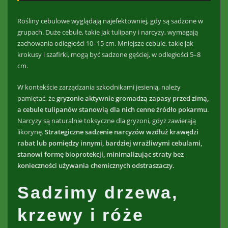
Rośliny cebulowe wyglądają najefektowniej, gdy są sadzone w
grupach. Duże cebule, takie jak tulipany i narcyzy, wymagają
zachowania odległości 10–15 cm. Mniejsze cebule, takie jak
krokusy i szafirki, mogą być sadzone gęściej, w odległości 5–8
cm.
W kontekście zarządzania szkodnikami jesienią, należy
pamiętać, że
gryzonie aktywnie gromadzą zapasy przed zimą,
a cebule tulipanów stanowią dla nich cenne źródło pokarmu
.
Narcyzy są naturalnie toksyczne dla gryzoni, gdyż zawierają
likorynę.
Strategiczne sadzenie narcyzów wzdłuż krawędzi
rabat lub pomiędzy innymi, bardziej wrażliwymi cebulami,
stanowi formę bioprotekcji, minimalizując straty bez
konieczności używania chemicznych odstraszaczy.
Sadzimy drzewa,
krzewy i róże