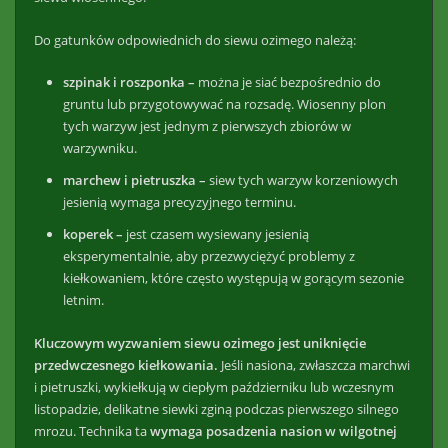
Do gatunków odpowiednich do siewu ozimego należą:
szpinak i roszponka –
można je siać bezpośrednio do
gruntu lub przygotowywać na rozsadę. Wiosenny plon
tych warzyw jest jednym z pierwszych zbiorów w
warzywniku.
marchew i pietruszka –
siew tych warzyw korzeniowych
jesienią wymaga precyzyjnego terminu.
koperek –
jest czasem wysiewany jesienią
eksperymentalnie, aby przezwyciężyć problemy z
kiełkowaniem, które często występują w gorącym sezonie
letnim.
Kluczowym wyzwaniem siewu ozimego jest uniknięcie
przedwczesnego kiełkowania.
Jeśli nasiona, zwłaszcza marchwi
i pietruszki, wykiełkują w ciepłym październiku lub wczesnym
listopadzie, delikatne siewki zginą podczas pierwszego silnego
mrozu. Technika ta
wymaga posadzenia nasion w wilgotnej