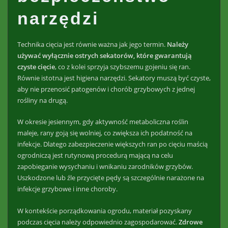
narzędzi
Technika cięcia jest równie ważna jak jego termin.
Należy
używać wyłącznie ostrych sekatorów, które gwarantują
czyste cięcie
, co z kolei sprzyja szybszemu gojeniu się ran.
Równie istotna jest higiena narzędzi. Sekatory muszą być czyste,
aby nie przenosić patogenów i chorób grzybowych z jednej
rośliny na drugą.
W okresie jesiennym, gdy aktywność metaboliczna roślin
maleje, rany goją się wolniej, co zwiększa ich podatność na
infekcje. Dlatego zabezpieczenie większych ran po cięciu maścią
ogrodniczą jest rutynową procedurą mającą na celu
zapobieganie wysychaniu i wnikaniu zarodników grzybów.
Uszkodzone lub źle przycięte pędy są szczególnie narażone na
infekcje grzybowe i inne choroby.
W kontekście porządkowania ogrodu, materiał pozyskany
podczas cięcia należy odpowiednio zagospodarować.
Zdrowe