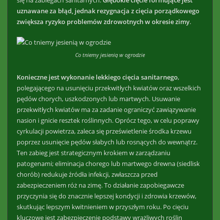
się na zabiegach sanitarnych.
Głębokie cięcie formujące jest
uznawane za błąd, jednak rezygnacja z cięcia porządkowego
zwiększa ryzyko problemów zdrowotnych w okresie zimy
.
Co tniemy jesienią w ogrodzie
Konieczne jest wykonanie lekkiego cięcia sanitarnego
,
polegającego na usunięciu przekwitłych kwiatów oraz wszelkich
pędów chorych, uszkodzonych lub martwych. Usuwanie
przekwitłych kwiatów ma za zadanie ograniczyć zawiązywanie
nasion i gnicie resztek roślinnych. Oprócz tego, w celu poprawy
cyrkulacji powietrza, zaleca się prześwietlenie środka krzewu
poprzez usunięcie pędów słabych lub rosnących do wewnątrz.
Ten zabieg jest strategicznym krokiem w zarządzaniu
patogenami; eliminacja chorego lub martwego drewna (siedlisk
chorób) redukuje źródła infekcji, zwłaszcza przed
zabezpieczeniem róż na zimę. To działanie zapobiegawcze
przyczynia się do znacznie lepszej kondycji i zdrowia krzewów,
skutkując lepszym kwitnieniem w przyszłym roku. Po cięciu
kluczowe jest zabezpieczenie podstawy wrażliwych roślin