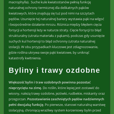
macrophylla). Suche kule kwiatostanów pełnią funkcję
naturalnej ochrony termicznej dla delikatnych pąków
kwiatowych, które znajdują się tuż pod nimi na szczytach
pędów. Usunięcie tej naturalnej bariery wystawia pąki na wilgoć
i bezpośrednie działanie mrozu. Różnica między błędem cięcia
forsycji a hortensji leży w naturze straty. Cięcie forsycji to błąd
strukturalny (utrata materiału z pąkami), podczas gdy usunięcie
suchych kul hortensji to błąd ochronny (utrata naturalnej
izolacji). W obu przypadkach kluczowe jest zdiagnozowanie,
gdzie roślina ukrywa swoje pąki kwiatowe, by uniknąć
katastrofy kwitnienia.
Byliny i trawy ozdobne
Większość bylin i traw ozdobnych powinna pozostać
nieprzycięta na zimę.
Do roślin, które lepiej jest zostawić do
wiosny, należą trawy ozdobne, jeżówki, rudbekie, miskanty oraz
przegorzan.
Pozostawienie zaschniętych pędów nadziemnych
pełni dwojaką funkcję
. Po pierwsze, stanowi naturalną warstwę
izolacyjną, chroniącą wrażliwy system korzeniowy bylin przed