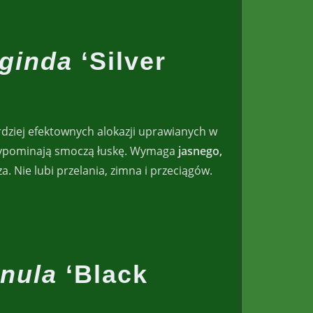
aginda
‘Silver
rdziej efektownych alokazji uprawianych w
przypominają smoczą łuskę. Wymaga
jasnego,
. Nie lubi przelania, zimna i przeciągów.
inula
‘Black