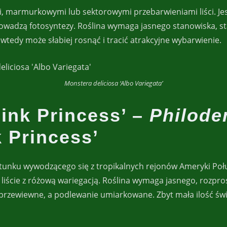
i, marmurkowymi lub sektorowymi przebarwieniami liści. Jes
prowadzą fotosyntezy. Roślina wymaga jasnego stanowiska, s
 wtedy może słabiej rosnąć i tracić atrakcyjne wybarwienie.
Monstera deliciosa ‘Albo Variegata’
Pink Princess’ –
Philode
 Princess’
atunku wywodzącego się z tropikalnych rejonów Ameryki Poł
liście z różową wariegacją. Roślina wymaga jasnego, rozpro
 przewiewne, a podlewanie umiarkowane. Zbyt mała ilość św