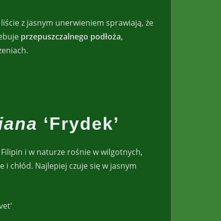
 liście z jasnym unerwieniem sprawiają, że
zebuje
przepuszczalnego podłoża,
zeniach.
iana
‘Frydek’
ilipin i w naturze rośnie w wilgotnych,
i chłód. Najlepiej czuje się w jasnym