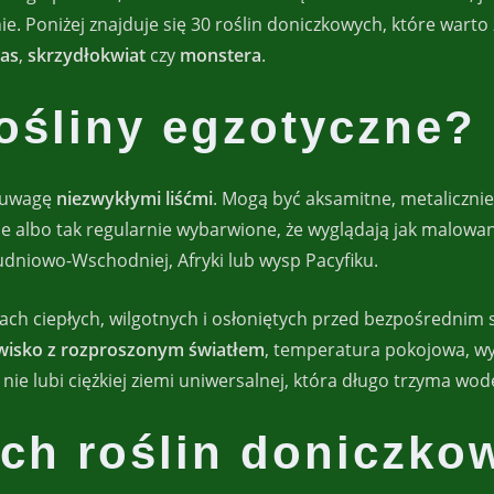
ie. Poniżej znajduje się 30 roślin doniczkowych, które warto
as
,
skrzydłokwiat
czy
monstera
.
ośliny egzotyczne?
ą uwagę
niezwykłymi liśćmi
. Mogą być aksamitne, metalicznie
albo tak regularnie wybarwione, że wyglądają jak malowane
udniowo-Wschodniej, Afryki lub wysp Pacyfiku.
cach ciepłych, wilgotnych i osłoniętych przed bezpośredni
wisko z rozproszonym światłem
, temperatura pokojowa, wys
 nie lubi ciężkiej ziemi uniwersalnej, która długo trzyma wod
ch roślin doniczko