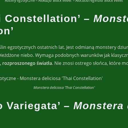
Rośliny egzotyczne – Alokazja ‘Black Velvet’ – Alocasia reginula ‘Black Velvet’
i Constellation’ –
Monste
on’
ślin egzotycznych ostatnich lat. Jest odmianą monstery dzi
gwieżdżone niebo. Wymaga podobnych warunków jak klasyczn
, rozproszonego światła
. Nie znosi ostrego słońca, które mo
Monstera deliciosa ‘Thai Constellation’
o Variegata’ –
Monstera 