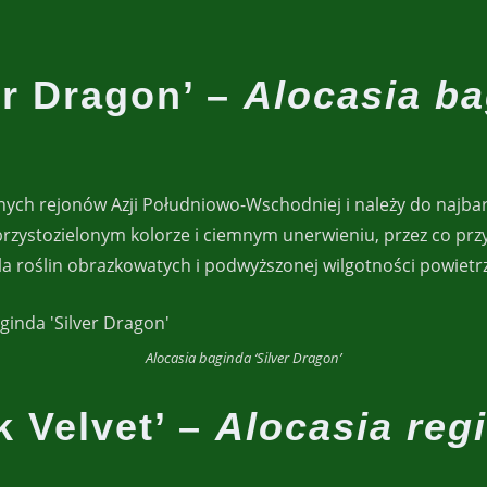
er Dragon’ –
Alocasia b
alnych rejonów Azji Południowo-Wschodniej i należy do najba
ebrzystozielonym kolorze i ciemnym unerwieniu, przez co 
la roślin obrazkowatych i podwyższonej wilgotności powietrza
Alocasia baginda ‘Silver Dragon’
k Velvet’ –
Alocasia reg