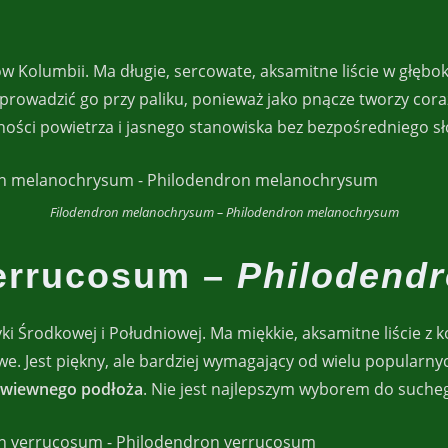
ów Kolumbii. Ma długie, sercowate, aksamitne liście w głębo
rowadzić go przy paliku, ponieważ jako pnącze tworzy coraz
tności powietrza i jasnego stanowiska bez bezpośredniego sł
Filodendron melanochrysum – Philodendron melanochrysum
verrucosum –
Philodend
i Środkowej i Południowej. Ma miękkie, aksamitne liście z
owe. Jest piękny, ale bardziej wymagający od wielu popularn
rzewiewnego podłoża
. Nie jest najlepszym wyborem do sucheg