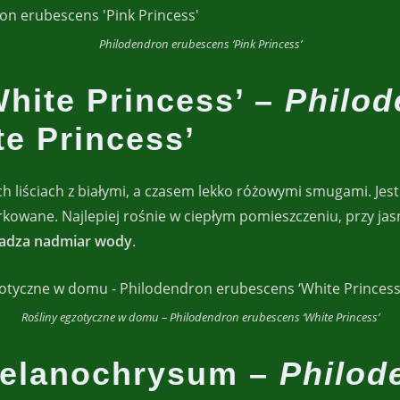
Philodendron erubescens ‘Pink Princess’
White Princess’ –
Philod
e Princess’
 liściach z białymi, a czasem lekko różowymi smugami. Jes
kowane. Najlepiej rośnie w ciepłym pomieszczeniu, przy ja
wadza nadmiar wody
.
Rośliny egzotyczne w domu – Philodendron erubescens ‘White Princess’
melanochrysum –
Philod