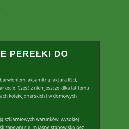
E PEREŁKI DO
arwieniem, aksamitną fakturą liści,
ecie. Część z nich jeszcze kilka lat temu
upach kolekcjonerskich i w domowych
ją szklarniowych warunków, wysokiej
śli zapewni się im jasne stanowisko bez