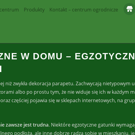
 centrum
Produkty
Kontakt – centrum ogrodnicze
ZNE W DOMU – EGZOTYCZN
I
ej niż zwykła dekoracja parapetu. Zachwycają nietypowym ub
mi albo po prostu tym, że nie widuje się ich w każdym mark
coraz częściej pojawia się w sklepach internetowych, na gr
nie zawsze jest trudna
. Niektóre egzotyczne gatunki wymaga
lnego podłoża, ale inne dobrze radzą sobie w mieszkaniu, je