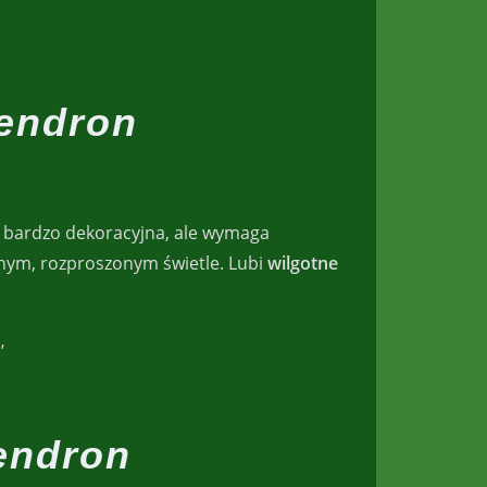
endron
t bardzo dekoracyjna, ale wymaga
snym, rozproszonym świetle. Lubi
wilgotne
endron