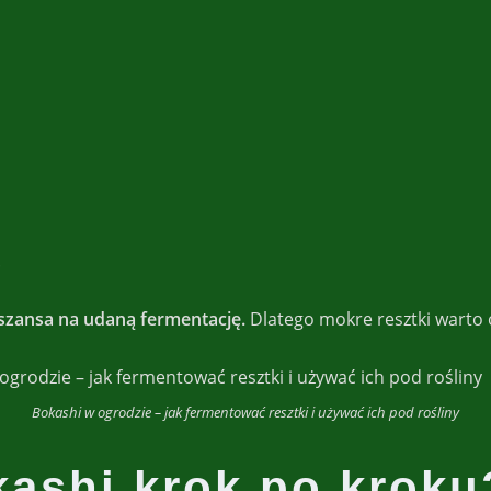
.
szansa na udaną fermentację.
Dlatego mokre resztki warto o
Bokashi w ogrodzie – jak fermentować resztki i używać ich pod rośliny
kashi krok po kroku