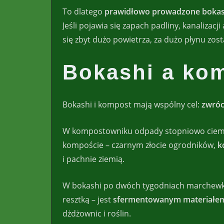
To dlatego
prawidłowo prowadzone bokashi
Jeśli pojawia się zapach padliny, kanalizac
się zbyt dużo powietrza, za dużo płynu zost
Bokashi a kom
Bokashi i kompost mają wspólny cel:
zwróc
W kompostowniku odpady stopniowo ciemniej
kompoście – czarnym złocie ogrodników,
k
i pachnie ziemią.
W bokashi po dwóch tygodniach marchewka 
resztką – jest
sfermentowanym materiałe
dżdżownic i roślin.