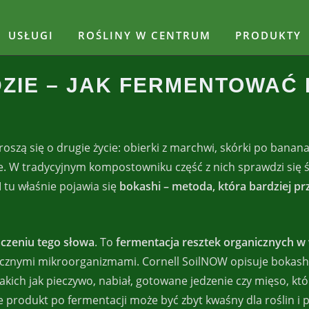
USŁUGI
ROŚLINY W CENTRUM
PRODUKTY
ZIE – JAK FERMENTOWAĆ 
szą się o drugie życie: obierki z marchwi, skórki po bananach,
zje. W tradycyjnym kompostowniku część z nich sprawdzi się 
I tu właśnie pojawia się
bokashi – metoda, która bardziej pr
czeniu tego słowa
. To
fermentacja resztek organicznych 
cznymi mikroorganizmami. Cornell SoilNOW opisuje bokashi
kich jak pieczywo, nabiał, gotowane jedzenie czy mięso, któ
produkt po fermentacji może być zbyt kwaśny dla roślin i po