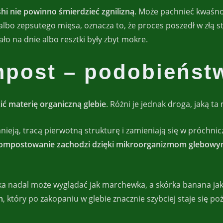
 nie powinno śmierdzieć zgnilizną
. Może pachnieć kwaśno
ji albo zepsutego mięsa, oznacza to, że proces poszedł w złą 
ało na dnie albo resztki były zbyt mokre.
post – podobieństw
ić materię organiczną glebie
. Różni je jednak droga, jaką ta
ą, tracą pierwotną strukturę i zamieniają się w próchniczn
ompostowanie zachodzi dzięki mikroorganizmom glebow
nadal może wyglądać jak marchewka, a skórka banana jak sk
m
, który po zakopaniu w glebie znacznie szybciej staje się