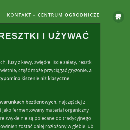
KONTAKT – CENTRUM OGRODNICZE
RESZTKI I UŻYWAĆ
 fusy z kawy, zwiędłe liście sałaty, resztki
świetnie, część może przyciągać gryzonie, a
zypomina kiszenie niż klasyczne
w warunkach beztlenowych
, najczęściej z
 jako fermentowany materiał organiczny
re zwykle nie są polecane do tradycyjnego
winien zostać dalej rozłożony w glebie lub