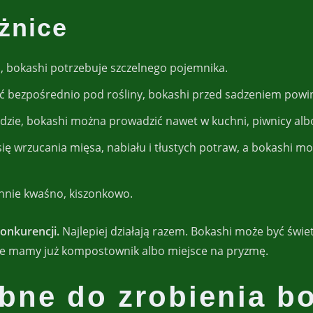
żnice
, bokashi potrzebuje szczelnego pojemnika.
 bezpośrednio pod rośliny, bokashi przed sadzeniem powinn
odzie, bokashi można prowadzić nawet w kuchni, piwnicy alb
się wrzucania mięsa, nabiału i tłustych potraw, a bokashi moż
chnie kwaśno, kiszonkowo.
onkurencji.
Najlepiej działają razem. Bokashi może być św
ie mamy już kompostownik albo miejsce na pryzmę.
ebne do zrobienia b