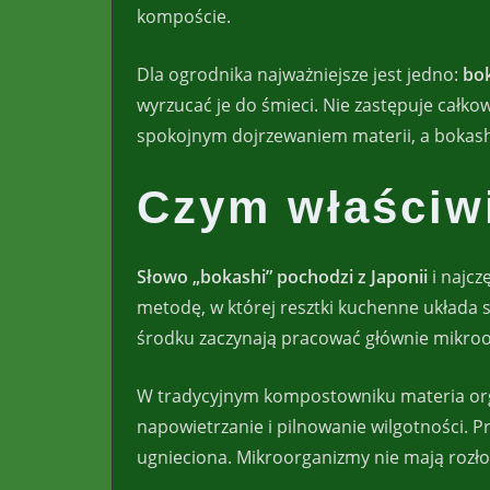
kompoście.
Dla ogrodnika najważniejsze jest jedno:
bok
wyrzucać je do śmieci. Nie zastępuje całko
spokojnym dojrzewaniem materii, a bokash
Czym właściwi
Słowo „bokashi” pochodzi z Japonii
i najcz
metodę, w której resztki kuchenne układa 
środku zaczynają pracować głównie mikro
W tradycyjnym kompostowniku materia org
napowietrzanie i pilnowanie wilgotności. 
ugnieciona. Mikroorganizmy nie mają rozłoż