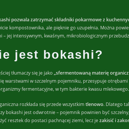
ashi pozwala zatrzymać składniki pokarmowe z kuchennych 
wicie kompostownika, ale pięknie go uzupełnia. Można powie
i – jej intensywnym, kwaśnym, mikrobiologicznym przebud
e jest bokashi?
ęściej tłumaczy się je jako
„sfermentowaną materię organicz
się warstwami w szczelnym pojemniku, przesypuje otrębami 
organizmy fermentacyjne, w tym bakterie kwasu mlekowego.
aniczna rozkłada się przede wszystkim
tlenowo
. Dlatego t
Przy bokashi jest odwrotnie – pojemnik powinien być szczel
yć resztek do postaci pachnącej ziemi, lecz je
zakisić i za